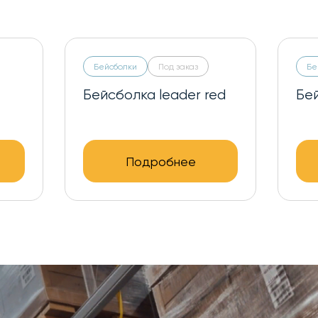
Бейсболки
Под заказ
Бе
Бейсболка leader red
Бей
Подробнее