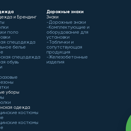
дежда
Дорожные знаки
ежда и Брендинг
Знаки
ты
Дорожные знаки
олки
Комплектующие и
ки поло
оборудование для
овки
установки
чая спецодежда
Таблички и
ьное белье
сопутствующая
ое
продукция
рская спецодежда
Железобетонные
ая обувь
изделия
и
разовые
незоны
атки
ые уборы
мы
болки
нская одежда
цинские костюмы
ие
цинские костюмы
ие