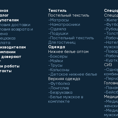
вная
Текстиль
Спецо
алог
Постельный текстиль
Спецод
Матрасы
Жиле
упателям
Наматрасники
Футб
ловия доставки
Одеяла
Рубаш
ловия возврата и
Подушки
Толст
ена
Постельный текстиль
Рабо
ецзаказ
Для гостиниц
Нател
лата
мужск
Одежда
изводителям
Пова
Нижнее белье оптом
омпании
Рабоч
Боксеры
 доверяют
Куртк
Майки
г
СИЗ
Трусы
и работы
Одно
Кальсоны
такты
комби
Детское нижнее белье
Перч
Верхняя одежда
Головн
Футболка
Пана
Лонгслив
Бейс
Безрукавка
Белье мужское в
Медици
комплекте
Меди
женск
Меди
мужск