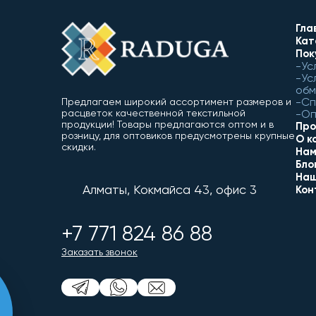
Гла
Кат
Пок
Ус
Ус
обм
Сп
Предлагаем широкий ассортимент размеров и
расцветок качественной текстильной
Оп
продукции! Товары предлагаются оптом и в
Про
розницу, для оптовиков предусмотрены крупные
О к
скидки.
Нам
Бло
Наш
Алматы, Кокмайса 43, офис 3
Кон
+7 771 824 86 88
Заказать звонок