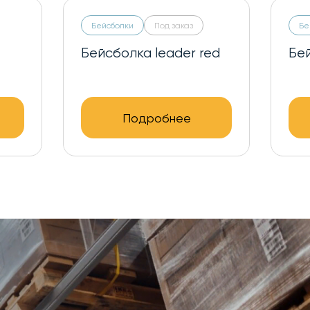
Бейсболки
Под заказ
lver
Бейсболка leader
White
Подробнее