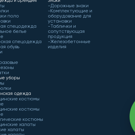
ежда и Брендинг
Знаки
ты
Дорожные знаки
олки
Комплектующие и
ки поло
оборудование для
овки
установки
чая спецодежда
Таблички и
ьное белье
сопутствующая
ое
продукция
рская спецодежда
Железобетонные
ая обувь
изделия
и
разовые
незоны
атки
ые уборы
мы
болки
нская одежда
цинские костюмы
ие
цинские костюмы
ие
гические костюмы
цинские халаты
ие халаты
ие халаты