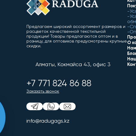
Кат
Пок
Ус
Ус
обм
Сп
Предлагаем широкий ассортимент размеров и
расцветок качественной текстильной
Оп
продукции! Товары предлагаются оптом и в
Про
розницу, для оптовиков предусмотрены крупные
О к
скидки.
Нам
Бло
Наш
Алматы, Кокмайса 43, офис 3
Кон
+7 771 824 86 88
Заказать звонок
info@radugags.kz