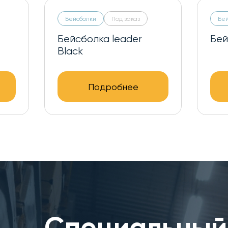
Бейсболки
Под заказ
Бе
lue
Бейсболка leader
Бей
green
Подробнее
Специальный