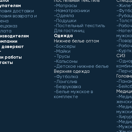
алог
Постельный текстиль
Спецод
Матрасы
Жиле
упателям
Наматрасники
Футб
ловия доставки
Одеяла
Рубаш
ловия возврата и
Подушки
Толст
ена
Постельный текстиль
Рабо
ецзаказ
Для гостиниц
Нател
лата
мужск
Одежда
изводителям
Пова
Нижнее белье оптом
омпании
Рабоч
Боксеры
 доверяют
Куртк
Майки
г
СИЗ
Трусы
и работы
Одно
Кальсоны
такты
комби
Детское нижнее белье
Перч
Верхняя одежда
Головн
Футболка
Пана
Лонгслив
Бейс
Безрукавка
Белье мужское в
Медици
комплекте
Меди
женск
Меди
мужск
Хирур
Меди
Мужск
Женск