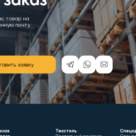
ас товар на
онную почту
авить заявку
вная
Текстиль
Спецо