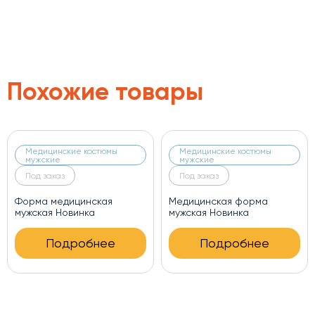
Похожие товары
юмы
Медицинские костюмы
Медицинские костюм
мужские
мужские
Под заказ
Под заказ
ая
Медицинская форма
Медицинская форм
мужская Новинка
мужская
ее
Подробнее
Подробне