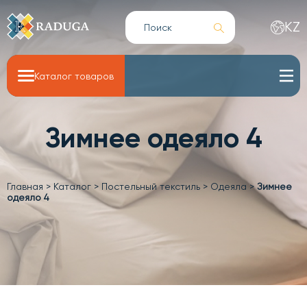
KZ
Каталог товаров
Зимнее одеяло 4
Главная
>
Каталог
>
Постельный текстиль
>
Одеяла
>
Зимнее
одеяло 4