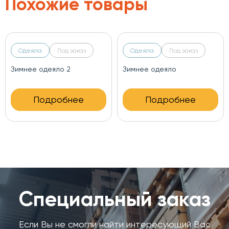
Похожие товары
Под заказ
Одеяла
Под заказ
Одеяла
еяло 2
Зимнее одеяло
Облегченно
дробнее
Подробнее
Под
Специальный заказ
Если Вы не смогли найти интересующий Вас