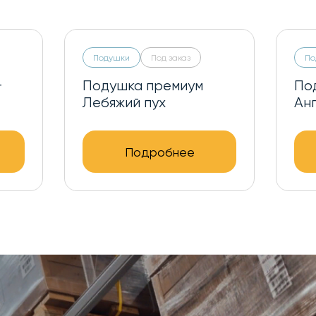
Подушки
Под заказ
По
+
Подушка премиум
По
Лебяжий пух
Ан
Подробнее