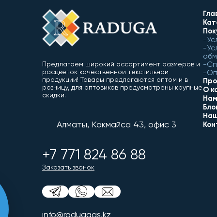
Гла
Кат
Пок
Ус
Ус
обм
Сп
Предлагаем широкий ассортимент размеров и
расцветок качественной текстильной
Оп
продукции! Товары предлагаются оптом и в
Про
розницу, для оптовиков предусмотрены крупные
О к
скидки.
Нам
Бло
Наш
Алматы, Кокмайса 43, офис 3
Кон
+7 771 824 86 88
Заказать звонок
info@radugags.kz