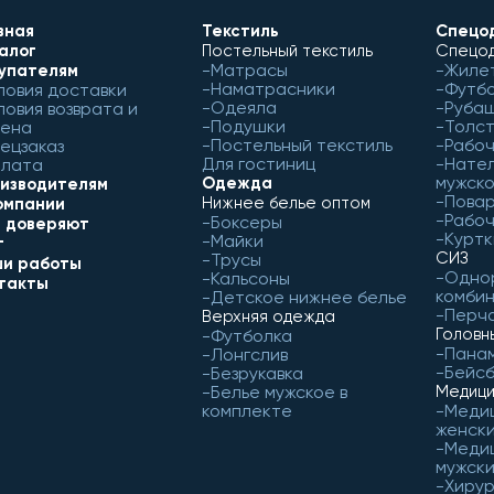
вная
Текстиль
Спецо
алог
Постельный текстиль
Спецод
Матрасы
Жиле
упателям
Наматрасники
Футб
ловия доставки
Одеяла
Рубаш
ловия возврата и
Подушки
Толст
ена
Постельный текстиль
Рабо
ецзаказ
Для гостиниц
Нател
лата
мужск
Одежда
изводителям
Пова
Нижнее белье оптом
омпании
Рабоч
Боксеры
 доверяют
Куртк
Майки
г
СИЗ
Трусы
и работы
Одно
Кальсоны
такты
комби
Детское нижнее белье
Перч
Верхняя одежда
Головн
Футболка
Пана
Лонгслив
Бейс
Безрукавка
Белье мужское в
Медици
комплекте
Меди
женск
Меди
мужск
Хирур