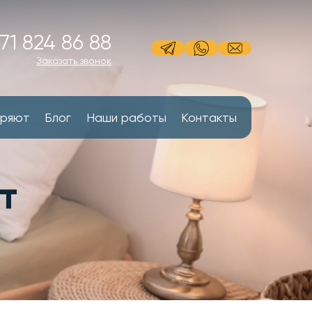
71 824 86 88
Заказать звонок
еряют
Блог
Наши работы
Контакты
т