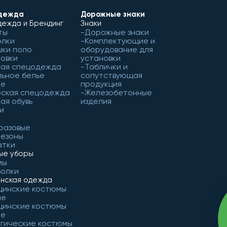
дежда
Дорожные знаки
ежда и Брендинг
Знаки
ты
Дорожные знаки
олки
Комплектующие и
ки поло
оборудование для
овки
установки
чая спецодежда
Таблички и
ьное белье
сопутствующая
ое
продукция
рская спецодежда
Железобетонные
ая обувь
изделия
и
разовые
незоны
атки
ые уборы
мы
болки
нская одежда
цинские костюмы
ие
цинские костюмы
ие
гические костюмы