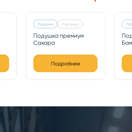
Подушки
Под заказ
По
Подушка премиум
Под
Сахара
Бам
Подробнее