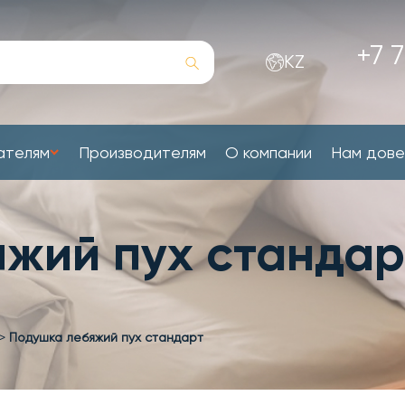
+7 7
KZ
ателям
Производителям
О компании
Нам дов
жий пух стандар
>
Подушка лебяжий пух стандарт