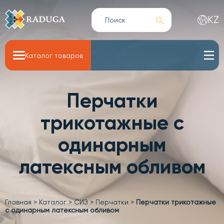
KZ
Каталог товаров
Перчатки
трикотажные с
одинарным
латексным обливом
Главная
>
Каталог
>
СИЗ
>
Перчатки
>
Перчатки трикотажные
с одинарным латексным обливом