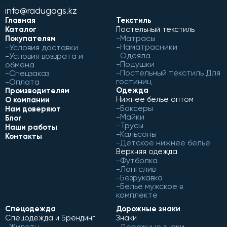
info@radugags.kz
Главная
Текстиль
Каталог
Постельный текстиль
Матрасы
Покупателям
Наматрасники
Условия доставки
Одеяла
Условия возврата и
Подушки
обмена
Постельный текстиль Для
Спецзаказ
гостиниц
Оплата
Одежда
Производителям
Нижнее белье оптом
О компании
Боксеры
Нам доверяют
Майки
Блог
Трусы
Наши работы
Кальсоны
Контакты
Детское нижнее белье
Верхняя одежда
Футболка
Лонгслив
Безрукавка
Белье мужское в
комплекте
Спецодежда
Дорожные знаки
Спецодежда и Брендинг
Знаки
Жилеты
Дорожные знаки