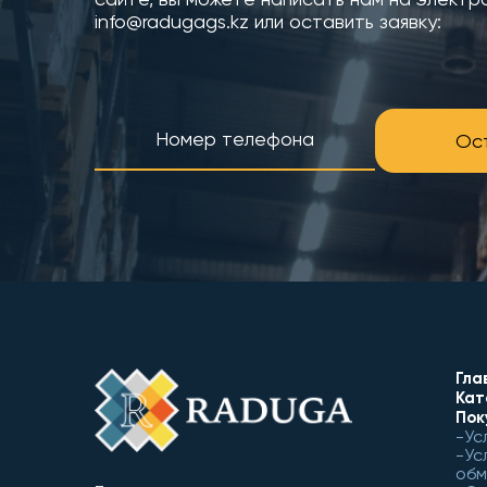
info@radugags.kz или оставить заявку:
Ост
Гла
Кат
Пок
Ус
Ус
обм