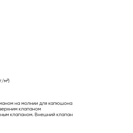
/м²)
маном на молнии для капюшона
 верхним клапаном
тным клапаном. Внешний клапан