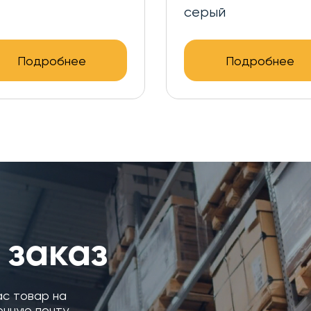
серый
Подробнее
Подробнее
 заказ
ас товар на
онную почту