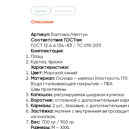
Куртки
Под заказ
Описание
Артикул:
Балтика/Нептун
Соответствие ГОСТам:
ГОСТ 12.4 4.134–83 / ТС 019/2011
Комплектация:
Плащ
Куртка, брюки
Характеристики:
Цвет:
Морской синий
Материал:
Основа – нейлон (плотность 170 г
Водотталкивающее покрытие – ПВХ.
Швы проклеены.
Капюшон:
регулируемая шнурком кулиска
Воротник:
отложной с дополнительным кар
Карманы:
2 шт., боковые, с дополнительным
Застёжка:
молния с внутренним ветрозащи
на кнопках.
Вес:
700 гр / 900 гр
Размеры:
M – XXXL