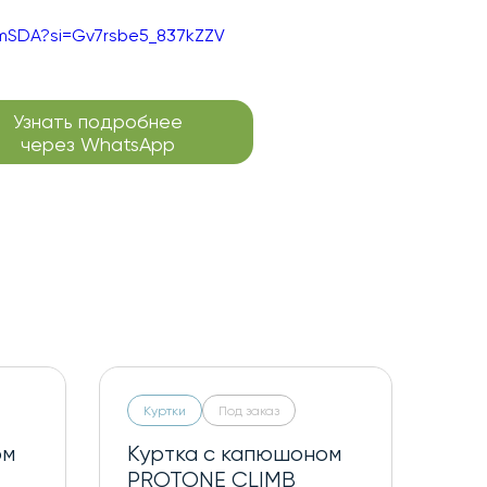
emSDA?si=Gv7rsbe5_837kZZV
Узнать подробнее
через WhatsApp
Куртки
Под заказ
ом
Куртка с капюшоном
PROTONE CLIMB