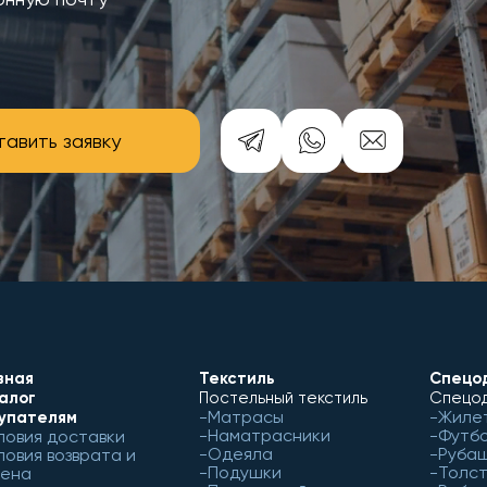
авить заявку
вная
Текстиль
Спецо
алог
Постельный текстиль
Спецод
Матрасы
Жиле
упателям
Наматрасники
Футб
ловия доставки
Одеяла
Рубаш
ловия возврата и
Подушки
Толст
ена