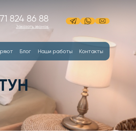
71 824 86 88
Заказать звонок
еряют
Блог
Наши работы
Контакты
ТУН