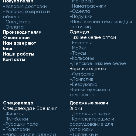
Матрасы
Покупателям
Наматрасники
Условия доставки
Одеяла
Условия возврата и
Подушки
обмена
Постельный текстиль Для
Спецзаказ
гостиниц
Оплата
Одежда
Производителям
Нижнее белье оптом
О компании
Боксеры
Нам доверяют
Майки
Блог
Трусы
Наши работы
Кальсоны
Контакты
Детское нижнее белье
Верхняя одежда
Футболка
Лонгслив
Безрукавка
Белье мужское в
комплекте
Спецодежда
Дорожные знаки
Спецодежда и Брендинг
Знаки
Жилеты
Дорожные знаки
Футболки
Комплектующие и
Рубашки поло
оборудование для
Толстовки
установки
Рабочая спецодежда
Таблички и