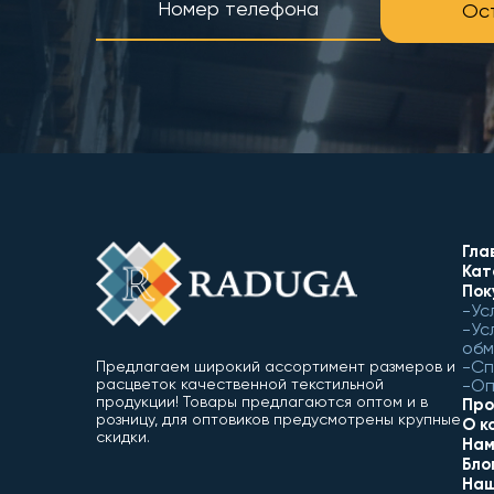
Ост
Гла
Кат
Пок
Ус
Ус
обм
Сп
Предлагаем широкий ассортимент размеров и
расцветок качественной текстильной
Оп
продукции! Товары предлагаются оптом и в
Про
розницу, для оптовиков предусмотрены крупные
О к
скидки.
Нам
Бло
Наш