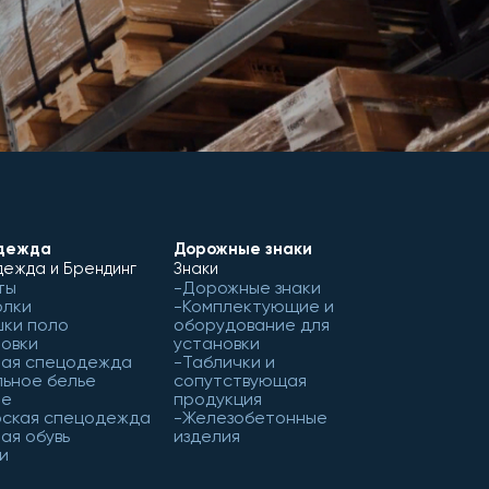
дежда
Дорожные знаки
ежда и Брендинг
Знаки
ты
Дорожные знаки
олки
Комплектующие и
ки поло
оборудование для
овки
установки
чая спецодежда
Таблички и
ьное белье
сопутствующая
ое
продукция
рская спецодежда
Железобетонные
ая обувь
изделия
и