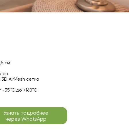
,5 см
илен
3D AirMesh сетка
 -35°С до +160°С
Узнать подробнее
через WhatsApp