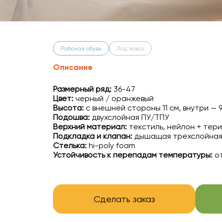
Рабочая обувь
Под заказ
Описание
Размерный ряд:
36-47
Цвет:
черный / оранжевый
Высота:
с внешней стороны 11 см, внутри — 9
Подошва:
двухслойная ПУ/ТПУ
Верхний материал:
текстиль, нейлон + тер
Подкладка и клапан:
дышащая трехслойная 
Стелька:
hi-poly foam
Устойчивость к перепадам температуры:
от
Сделать заказ