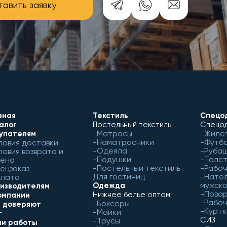
авить заявку
вная
Текстиль
Спецо
алог
Постельный текстиль
Спецод
Матрасы
Жиле
упателям
Наматрасники
Футб
ловия доставки
Одеяла
Рубаш
ловия возврата и
Подушки
Толст
ена
Постельный текстиль
Рабо
ецзаказ
Для гостиниц
Нател
лата
мужск
Одежда
изводителям
Пова
Нижнее белье оптом
омпании
Рабоч
Боксеры
 доверяют
Куртк
Майки
г
СИЗ
Трусы
и работы