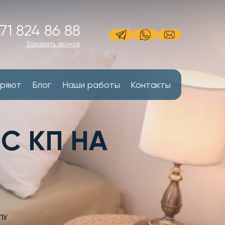
71 824 86 88
Заказать звонок
еряют
Блог
Наши работы
Контакты
С КП НА
ПУ