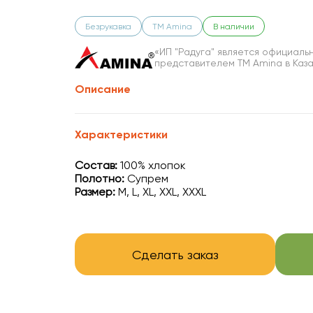
Безрукавка
ТМ Amina
В наличии
«ИП "Радуга" является официаль
представителем TM Amina в Каз
Описание
Характеристики
Состав:
100% хлопок
Полотно:
Cупрем
Размер:
M, L, XL, XXL, XXXL
Сделать заказ