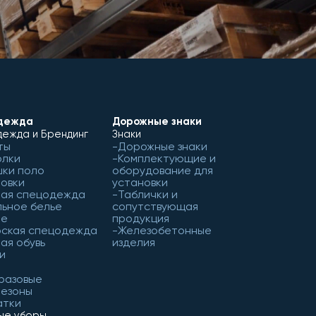
дежда
Дорожные знаки
ежда и Брендинг
Знаки
ты
Дорожные знаки
олки
Комплектующие и
ки поло
оборудование для
овки
установки
чая спецодежда
Таблички и
ьное белье
сопутствующая
ое
продукция
рская спецодежда
Железобетонные
ая обувь
изделия
и
разовые
незоны
атки
ые уборы