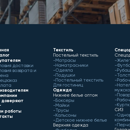
вная
Текстиль
Спецо
алог
Постельный текстиль
Спецод
Матрасы
Жиле
упателям
Наматрасники
Футб
ловия доставки
Одеяла
Рубаш
ловия возврата и
Подушки
Толст
ена
Постельный текстиль
Рабо
ецзаказ
Для гостиниц
Нател
лата
мужск
Одежда
изводителям
Пова
Нижнее белье оптом
омпании
Рабоч
Боксеры
 доверяют
Куртк
Майки
г
СИЗ
Трусы
и работы
Одно
Кальсоны
такты
комби
Детское нижнее белье
Перч
Верхняя одежда
Головн