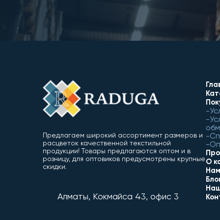
Гла
Кат
Пок
Ус
Ус
обм
Сп
Предлагаем широкий ассортимент размеров и
расцветок качественной текстильной
Оп
продукции! Товары предлагаются оптом и в
Про
розницу, для оптовиков предусмотрены крупные
О к
скидки.
Нам
Бло
Наш
Алматы, Кокмайса 43, офис 3
Кон