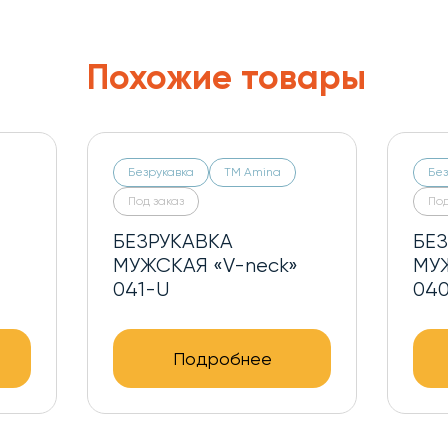
Похожие товары
Безрукавка
ТМ Amina
Без
Под заказ
Под
БЕЗРУКАВКА
БЕ
МУЖСКАЯ «SPORT»
МУЖ
040-U
041
Подробнее