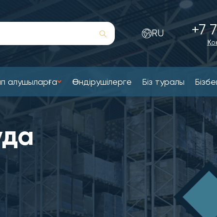
+7 7
RU
Қо
п алушыларға
Өндірушілерге
Біз туралы
Бізбе
уда