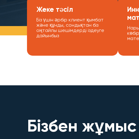
Жеке тәсіл
Инн
ма
Біз үшін әрбір клиент қымбат
және құнды, сондықтан біз
Нары
оңтайлы шешімдерді іздеуге
көбі
дайынбыз
мате
Бізбен жұмыс 