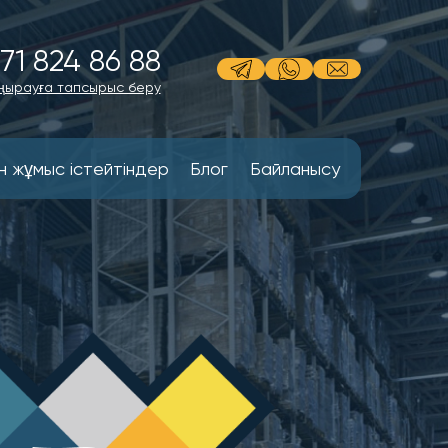
71 824 86 88
ңырауға тапсырыс беру
н жұмыс істейтіндер
Блог
Байланысу