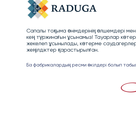
Сапалы тоқыма өнімдерінің өлшемдері мен 
кең түржинағын ұсынамыз! Тауарлар көте
жекелеп ұсынылады, көтерме саудагерлер 
жеңілдіктер қарастырылған.
Біз фабрикалардың ресми өкілдері болып табы