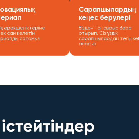
овациялық
Сарапшылардың
териал
кеңес берулері
қ ерекшеліктеріне
Бізден тапсырыс бере
рек сай келетін
отырып, Сіз үздік
риалды сатамыз
сарапшылардан тегін ке
аласыз
істейтіндер