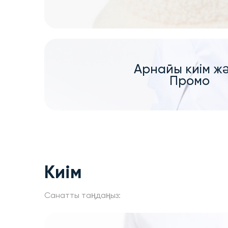
Арнайы киім ж
Промо
Киім
Санатты таңдаңыз: