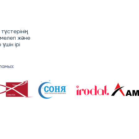
түстерінің
рмелеп және
үшін ірі
ламыз: