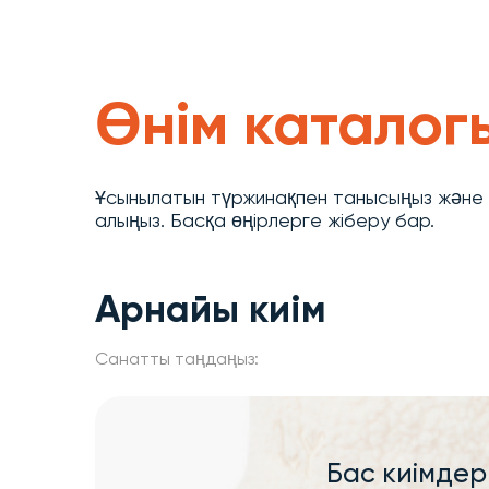
Өнім каталог
Ұсынылатын түржинақпен танысыңыз және ж
алыңыз. Басқа өңірлерге жіберу бар.
Арнайы киім
Санатты таңдаңыз:
Бас киімдер