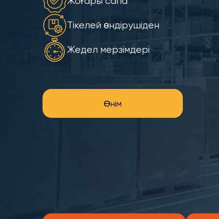
Жоғары сапа
Тікелей өндірушіден
Жедел мерзімдері
Өнім