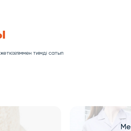
ы
еткізіліммен тиімді сатып
Ме