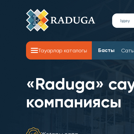
Басты
Тауарлар каталогы
Саты
«Raduga» са
компаниясы