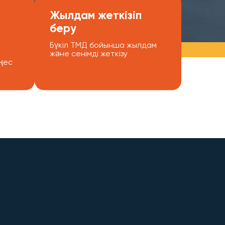
Жылдам жеткізіп
беру
Бүкіл ТМД бойынша жылдам
және сенімді жеткізу
ңес