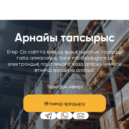
Арнайы тапсырыс
Егер Сіз сайтта өзіңізді қызықтыратын тауарды
таба алмасаңыз, бізге info@radugags.kz
электрондық поштамызға жаза аласыз немесе
өтінімді қалдыра аласыз:
Өтінімді қалдыру