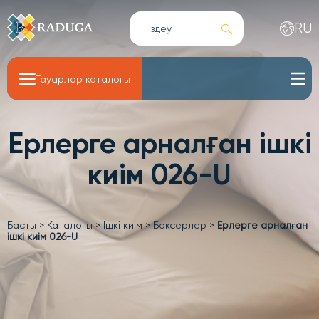
RU
Тауарлар каталогы
Ерлерге арналған ішкі
киім 026-U
Басты
>
Каталогы
>
Ішкі киім
>
Боксерлер
>
Ерлерге арналған
ішкі киім 026-U