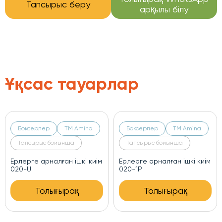
Тапсырыс беру
арқылы білу
Ұқсас тауарлар
Боксерлер
ТМ Amina
Боксерлер
ТМ Amina
Тапсырыс бойынша
Тапсырыс бойынша
Ерлерге арналған ішкі киім
Ерлерге арналған ішкі киім
020-U
020-1P
Толығырақ
Толығырақ