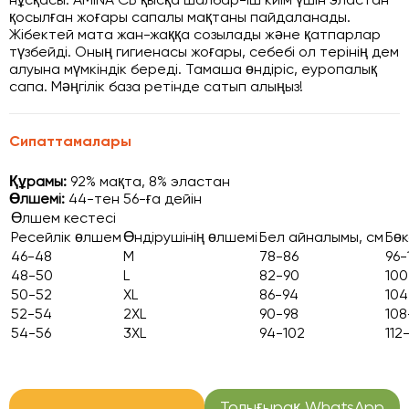
қосылған жоғары сапалы мақтаны пайдаланады.
Жібектей мата жан-жаққа созылады және қатпарлар
түзбейді. Оның гигиенасы жоғары, себебі ол терінің дем
алуына мүмкіндік береді. Тамаша өндіріс, еуропалық
сапа. Мәңгілік база ретінде сатып алыңыз!
Сипаттамалары
Құрамы:
92% мақта, 8% эластан
Өлшемі:
44-тен 56-ға дейін
Өлшем кестесі
Ресейлік өлшем
Өндірушінің өлшемі
Бел айналымы, см
Бөк
46-48
M
78-86
96-
48-50
L
82-90
100
50-52
XL
86-94
104
52-54
2XL
90-98
108
54-56
3XL
94-102
112
Толығырақ WhatsApp