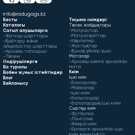
info@radugags.kz
Басты
Тоқыма өнімдері
Каталогы
Төсек жабдықтары
Матрастар
Сатып алушыларға
Матрасқаптар
Жеткізу шарттары
Көрпелер
Қайтару және
Жастықтар
айырбастау шарттары
Қонақ үйлер үшін
Арнайы тапсырыс
Төлем
Маталар
Арнайы киімге арналған
Өндірушілерге
мата
Біз туралы
Киім
Бізбен жұмыс істейтіндер
Ішкі киім
Блог
Боксерлер
Байланысу
Майкалар
Ішкі киім
Кальсондар
Балалардың ішкі киімі
Сыртқы киім
Футболка
Лонгслив
Жеңсіз киім
Ерлерге арналған ішкі
киім жиынтықта