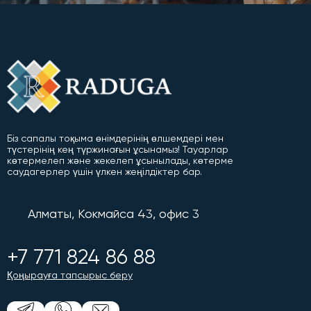
Біз сапалы тоқыма өнімдерінің өлшемдері мен
түстерінің кең түржинағын ұсынамыз! Тауарлар
көтермелеп және жекелеп ұсынылады, көтерме
саудагерлер үшін үлкен жеңілдіктер бар.
Алматы, Кокмайса 43, офис 3
+7 771 824 86 88
Қоңырауға тапсырыс беру