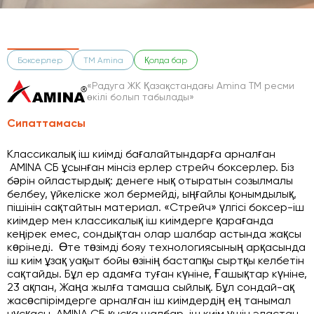
Боксерлер
ТМ Amina
Қолда бар
«Радуга ЖК Қазақстандағы Amina ТМ ресми
өкілі болып табылады»
Сипаттамасы
Классикалық іш киімді бағалайтындарға арналған
AMINA СБ ұсынған мінсіз ерлер стрейч боксерлер. Біз
бәрін ойластырдық: денеге нық отыратын созылмалы
белбеу, үйкеліске жол бермейді, ыңғайлы қонымдылық,
пішінін сақтайтын материал. «Стрейч» үлгісі боксер-іш
киімдер мен классикалық іш киімдерге қарағанда
кеңірек емес, сондықтан олар шалбар астында жақсы
көрінеді. Өте төзімді бояу технологиясының арқасында
іш киім ұзақ уақыт бойы өзінің бастапқы сыртқы келбетін
сақтайды. Бұл ер адамға туған күніне, Ғашықтар күніне,
23 ақпан, Жаңа жылға тамаша сыйлық. Бұл сондай-ақ
жасөспірімдерге арналған іш киімдердің ең танымал
нұсқасы. AMINA СБ қысқа шалбар-іш киім үшін эластан