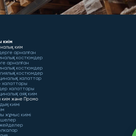
 киім
налық киім
дерге арналған
иналық костюмдер
ге арналған
иналық костюмдер
гиялық костюмдер
циналық халаттар
 халаттары
дер халаттары
иналық аяқ киім
 киім және Промо
дың киімі
ім
ы жұмыс киімі
ешелер
 жейделер
олкалар
лив