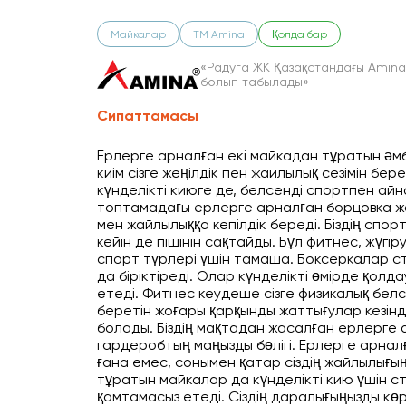
Майкалар
ТМ Amina
Қолда бар
«Радуга ЖК Қазақстандағы Amina 
болып табылады»
Сипаттамасы
Ерлерге арналған екі майкадан тұратын әмб
киім сізге жеңілдік пен жайлылық сезімін бер
күнделікті киюге де, белсенді спортпен айн
топтамадағы ерлерге арналған борцовка жат
мен жайлылыққа кепілдік береді. Біздің спо
кейін де пішінін сақтайды. Бұл фитнес, жүгі
спорт түрлері үшін тамаша. Боксеркалар с
да біріктіреді. Олар күнделікті өмірде қол
етеді. Фитнес кеудеше сізге физикалық белс
беретін жоғары қарқынды жаттығулар кезін
болады. Біздің мақтадан жасалған ерлерге 
гардеробтың маңызды бөлігі. Ерлерге арналғ
ғана емес, сонымен қатар сіздің жайлылығы
тұратын майкалар да күнделікті кию үшін с
қамтамасыз етеді. Сіздің даралығыңызды көр