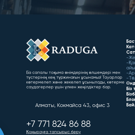
Бас
Кат
Сат
Же
Қа
айы
Ар
Біз сапалы тоқыма өнімдерінің өлшемдері мен
түстерінің кең түржинағын ұсынамыз! Тауарлар
Тө
көтермелеп және жекелеп ұсынылады, көтерме
Өнд
саудагерлер үшін үлкен жеңілдіктер бар.
Біз
Біз
Бло
Алматы, Кокмайса 43, офис 3
Бай
+7 771 824 86 88
Қоңырауға тапсырыс беру