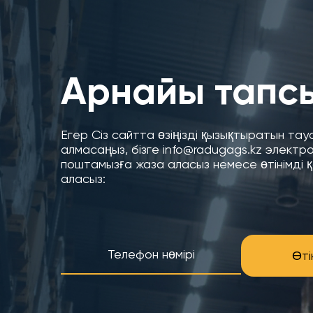
Арнайы тапс
Егер Сіз сайтта өзіңізді қызықтыратын та
алмасаңыз, бізге info@radugags.kz электр
поштамызға жаза аласыз немесе өтінімді 
аласыз:
Өті