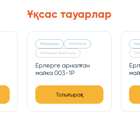
Ұқсас тауарлар
Майкалар
ТМ Amina
Ма
Тапсырыс бойынша
Та
Ерлерге арналған
Ерл
майка 001-U
май
Толығырақ