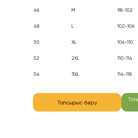
46
M
98-102
48
L
102-106
50
XL
106-110
52
2XL
110-114
54
3XL
114-118
Тол
Тапсырыс беру