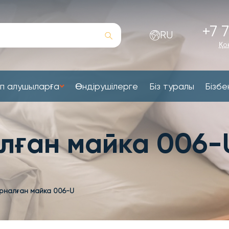
+7 7
RU
Қо
п алушыларға
Өндірушілерге
Біз туралы
Бізбе
лған майка 006-
рналған майка 006-U