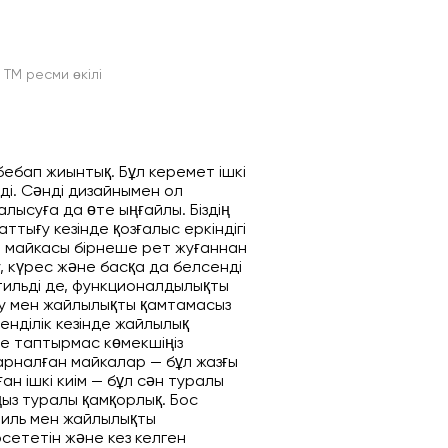
ТМ ресми өкілі
ебап жиынтық. Бұл керемет ішкі
еді. Сәнді дизайнымен ол
алысуға да өте ыңғайлы. Біздің
тығу кезінде қозғалыс еркіндігі
рт майкасы бірнеше рет жуғаннан
ру, күрес және басқа да белсенді
тильді де, функционалдылықты
дау мен жайлылықты қамтамасыз
енділік кезінде жайлылық
де таптырмас көмекшіңіз
арналған майкалар — бұл жазғы
ан ішкі киім — бұл сән туралы
ңыз туралы қамқорлық. Бос
тиль мен жайлылықты
сететін және кез келген