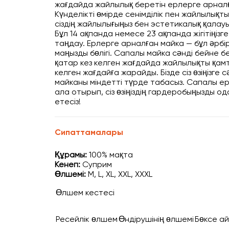
жағдайда жайлылық беретін ерлерге арнал
Күнделікті өмірде сенімділік пен жайлылықты
сіздің жайлылығыңыз бен эстетикалық қалау
Бұл 14 ақпанда немесе 23 ақпанда жігітіңіз
таңдау. Ерлерге арналған майка — бұл әрб
маңызды бөлігі. Сапалы майка сәнді бейне б
қатар кез келген жағдайда жайлылықты қамта
келген жағдайға жарайды. Бізде сіз өзіңізге
майканы міндетті түрде табасыз. Сапалы е
ала отырып, сіз өзіңіздің гардеробыңызды о
етесіз!
Сипаттамалары
Құрамы:
100% мақта
Кенеп:
Суприм
Өлшемі:
M, L, XL, XXL, XXXL
Өлшем кестесі
Ресейлік өлшем
Өндірушінің өлшемі
Бөксе а