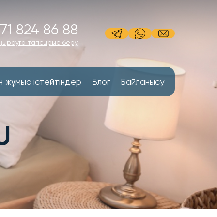
71 824 86 88
ңырауға тапсырыс беру
н жұмыс істейтіндер
Блог
Байланысу
U