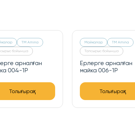
йкалар
ТМ Amina
Майкалар
ТМ Amina
псырыс бойынша
Тапсырыс бойынша
ерге арналған
Ерлерге арналған
ка 003-U
майка 001-1P
Толығырақ
Толығырақ