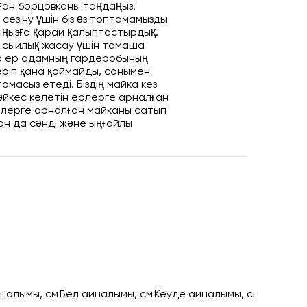
ған борцовканы таңдаңыз.
 сезіну үшін біз өз топтамамызды
ыңызға қарай қалыптастырдық.
ге сыйлық жасау үшін тамаша
ір ер адамның гардеробының
еріп қана қоймайды, сонымен
масыз етеді. Біздің майка кез
 сәйкес келетін ерлерге арналған
рлерге арналған майканы сатып
дан да сәнді және ыңғайлы
йналымы, см
Бел айналымы, см
Кеуде айналымы, см