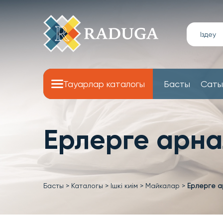
Тауарлар каталогы
Басты
Саты
Ерлерге арна
Басты
>
Каталогы
>
Ішкі киім
>
Майкалар
>
Ерлерге а