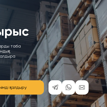
ырыс
уарды таба
ондық
қалдыра
німді қалдыру