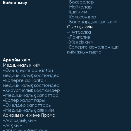
Боксерлер
Байланысу
Майкалар
Ішкі киім
Кальсондар
Балалардың ішкі киімі
Сыртқы киім
Футболка
Лонгслив
Жеңсіз киім
Ерлерге арналған ішкі
киім жиынтықта
Арнайы киім
Медициналық киім
Әйелдерге арналған
медициналық костюмдер
Ерлерге арналған
медициналық костюмдер
Хирургиялық костюмдер
Медициналық халаттар
Ерлер халаттары
Әйелдер халаттары
Медициналық аяқ киім
Арнайы киім және Промо
Аспаздың киімі
Аяқ киім
Арнайы жұмыс киімі