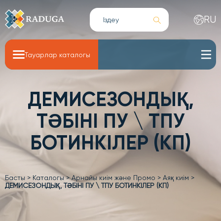
RU
Тауарлар каталогы
ДЕМИСЕЗОНДЫҚ,
ТӘБІНІ ПУ \ ТПУ
БОТИНКІЛЕР (КП)
Басты
>
Каталогы
>
Арнайы киім және Промо
>
Аяқ киім
>
ДЕМИСЕЗОНДЫҚ, ТӘБІНІ ПУ \ ТПУ БОТИНКІЛЕР (КП)