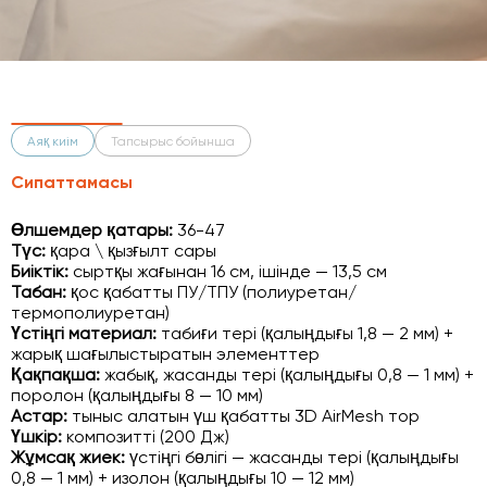
Аяқ киім
Тапсырыс бойынша
Сипаттамасы
Өлшемдер қатары:
36-47
Түс:
қара \ қызғылт сары
Биіктік:
сыртқы жағынан 16 см, ішінде — 13,5 см
Табан:
қос қабатты ПУ/ТПУ (полиуретан/
термополиуретан)
Үстіңгі материал:
табиғи тері (қалыңдығы 1,8 — 2 мм) +
жарық шағылыстыратын элементтер
Қақпақша:
жабық, жасанды тері (қалыңдығы 0,8 — 1 мм) +
поролон (қалыңдығы 8 — 10 мм)
Астар:
тыныс алатын үш қабатты 3D AirMesh тор
Үшкір:
композитті (200 Дж)
Жұмсақ жиек:
үстіңгі бөлігі — жасанды тері (қалыңдығы
0,8 — 1 мм) + изолон (қалыңдығы 10 — 12 мм)