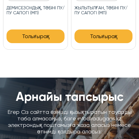
ДЫҚ, ТӘБІНІ ПУ/
ЖЫЛЫТЫЛҒАН, ТӘБІНІ ПУ/
ЖЫЛЫТЫЛҒАН,
(МП)
ПУ САПОГІ (МП)
ПУ БОТИНКІЛ
лығырақ
Толығырақ
Тол
Арнайы тапсырыс
Егер Сіз сайтта өзіңізді қызықтыратын тауарды
таба алмасаңыз, бізге info@radugags.kz
электрондық поштамызға жаза аласыз немесе
өтінімді қалдыра аласыз: