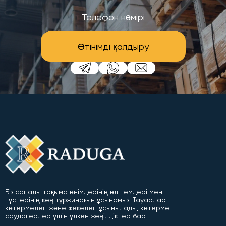
Өтінімді қалдыру
Біз сапалы тоқыма өнімдерінің өлшемдері мен
түстерінің кең түржинағын ұсынамыз! Тауарлар
көтермелеп және жекелеп ұсынылады, көтерме
саудагерлер үшін үлкен жеңілдіктер бар.