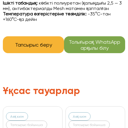
Ішікті табандық:
көбікті полиуретан (қалыңдығы 2,5 — 3
мм), антибактериалды Mesh матамен қапталған
Температура өзгерістеріне төзімділік:
-35°С-тан
+160°С-қа дейін
Толығырақ WhatsApp
Тапсырыс беру
арқылы білу
Ұқсас тауарлар
Аяқ киім
Аяқ киім
 бойынша
Тапсырыс бойынша
Тапсырыс 