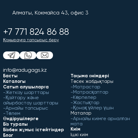
Алматы, Кокмайса 43, офис 3
+7 771 824 86 88
Қоңырауға тапсырыс беру
info@radugags.kz
Басты
Тоқыма өнімдері
Каталогы
Төсек жабдықтары
Матрастар
Сатып алушыларға
Матрасқаптар
Жеткізу шарттары
Көрпелер
Қайтару және
Жастықтар
айырбастау шарттары
Қонақ үйлер үшін
Арнайы тапсырыс
Төлем
Маталар
Арнайы киімге арналған
Өндірушілерге
мата
Біз туралы
Киім
Бізбен жұмыс істейтіндер
Ішкі киім
Блог