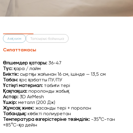
Аяқ киім
Тапсырыс бойынша
Сипаттамасы
Өлшемдер қатары:
36-47
Түс:
қара / лайм
Биіктік:
сыртқы жағынан 16 см, ішінде — 13,5 см
Табан:
қос қабатты ПУ/ПУ
Үстіңгі материал:
табиғи тері
Қақпақша:
поролонды жабық
Астар:
3D AirMesh
Үшкір:
металл (200 Дж)
Жұмсақ жиек:
жасанды тері + поролон
Табандық:
көбікті полиуретан
Температура өзгерістеріне төзімділік:
-35°С-тан
+85°С-қа дейін