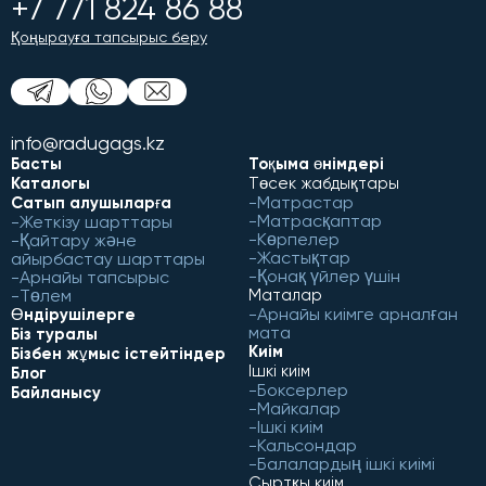
+7 771 824 86 88
Қоңырауға тапсырыс беру
info@radugags.kz
Басты
Тоқыма өнімдері
Каталогы
Төсек жабдықтары
Матрастар
Сатып алушыларға
Матрасқаптар
Жеткізу шарттары
Көрпелер
Қайтару және
Жастықтар
айырбастау шарттары
Қонақ үйлер үшін
Арнайы тапсырыс
Төлем
Маталар
Арнайы киімге арналған
Өндірушілерге
мата
Біз туралы
Киім
Бізбен жұмыс істейтіндер
Ішкі киім
Блог
Боксерлер
Байланысу
Майкалар
Ішкі киім
Кальсондар
Балалардың ішкі киімі
Сыртқы киім