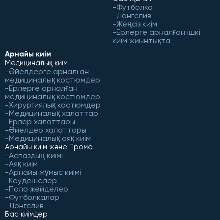
Футболка
Лонгслив
Жеңсіз киім
Ерлерге арналған ішкі
киім жиынтықта
Арнайы киім
Медициналық киім
Әйелдерге арналған
медициналық костюмдер
Ерлерге арналған
медициналық костюмдер
Хирургиялық костюмдер
Медициналық халаттар
Ерлер халаттары
Әйелдер халаттары
Медициналық аяқ киім
Арнайы киім және Промо
Аспаздың киімі
Аяқ киім
Арнайы жұмыс киімі
Кеудешелер
Поло жейделер
Футболкалар
Лонгслив
Бас киімдер