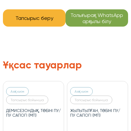
Толығырақ WhatsApp
Тапсырыс беру
арқылы білу
Ұқсас тауарлар
Аяқ киім
Аяқ киім
Тапсырыс бойынша
Тапсырыс бойынша
ДЕМИСЕЗОНДЫҚ, ТӘБІНІ ПУ/
ЖЫЛЫТЫЛҒАН, ТӘБІНІ ПУ/
ПУ САПОГІ (МП)
ПУ САПОГІ (МП)