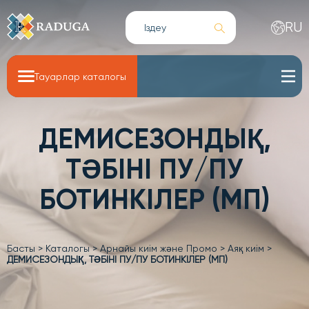
RU
Тауарлар каталогы
ДЕМИСЕЗОНДЫҚ,
ТӘБІНІ ПУ/ПУ
БОТИНКІЛЕР (МП)
Басты
>
Каталогы
>
Арнайы киім және Промо
>
Аяқ киім
>
ДЕМИСЕЗОНДЫҚ, ТӘБІНІ ПУ/ПУ БОТИНКІЛЕР (МП)