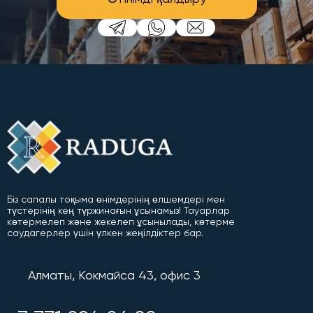
Біз сапалы тоқыма өнімдерінің өлшемдері мен
түстерінің кең түржинағын ұсынамыз! Тауарлар
көтермелеп және жекелеп ұсынылады, көтерме
саудагерлер үшін үлкен жеңілдіктер бар.
Алматы, Кокмайса 43, офис 3