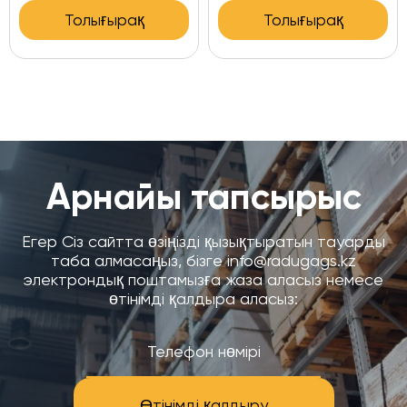
Толығырақ
Толығырақ
Арнайы тапсырыс
Егер Сіз сайтта өзіңізді қызықтыратын тауарды
таба алмасаңыз, бізге info@radugags.kz
электрондық поштамызға жаза аласыз немесе
өтінімді қалдыра аласыз:
Өтінімді қалдыру