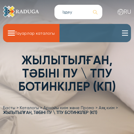
RU
Тауарлар каталогы
ЖЫЛЫТЫЛҒАН,
ТӘБІНІ ПУ \ ТПУ
БОТИНКІЛЕР (КП)
Басты
>
Каталогы
>
Арнайы киім және Промо
>
Аяқ киім
>
ЖЫЛЫТЫЛҒАН, ТӘБІНІ ПУ \ ТПУ БОТИНКІЛЕР (КП)