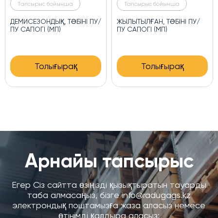
Тапсырыс бойынша
Тапсырыс бойынша
ЖЫЛЫТЫЛҒАН, ТӘБІНІ ПУ/
ДЕМИСЕЗОНДЫҚ, ТӘБІНІ ПУ
ПУ БОТИНКІЛЕР (МП)
\ ТПУ БОТИНКІЛЕР (КП)
Толығырақ
Толығырақ
Арнайы тапсырыс
Егер Сіз сайтта өзіңізді қызықтыратын тауарды
таба алмасаңыз, бізге info@radugags.kz
электрондық поштамызға жаза аласыз немесе
өтінімді қалдыра аласыз: