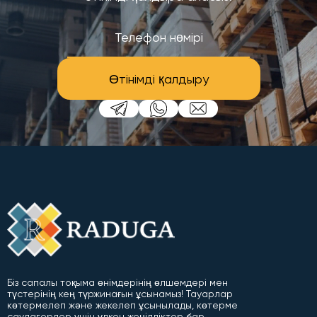
Өтінімді қалдыру
Біз сапалы тоқыма өнімдерінің өлшемдері мен
түстерінің кең түржинағын ұсынамыз! Тауарлар
көтермелеп және жекелеп ұсынылады, көтерме
саудагерлер үшін үлкен жеңілдіктер бар.