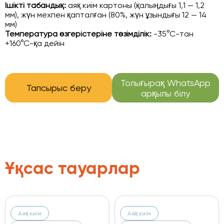
Ішікті табандық:
аяқ киім картоны (қалыңдығы 1,1 — 1,2
мм), жүн мехпен қапталған (80%, жүн ұзындығы 12 — 14
мм)
Температура өзгерістеріне төзімділік:
-35°С-тан
+160°С-қа дейін
Толығырақ WhatsApp
Тапсырыс беру
арқылы білу
Ұқсас тауарлар
Аяқ киім
Аяқ киім