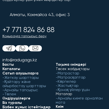
Алматы, Кокмайса 43, офис 3
+7 771 824 86 88
Қоңырауға тапсырыс беру
info@radugags.kz
Басты
Тоқыма өнімдері
Каталогы
Төсек жабдықтары
Матрастар
Сатып алушыларға
Матрасқаптар
Жеткізу шарттары
Көрпелер
Қайтару және
Жастықтар
айырбастау шарттары
Қонақ үйлер үшін
Арнайы тапсырыс
Төлем
Маталар
Арнайы киімге арналған
Өндірушілерге
мата
Біз туралы
Киім
Бізбен жұмыс істейтіндер