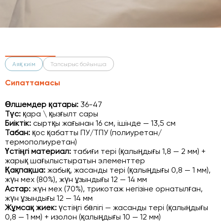
Аяқ киім
Тапсырыс бойынша
Сипаттамасы
Өлшемдер қатары:
36-47
Түс:
қара \ қызғылт сары
Биіктік:
сыртқы жағынан 16 см, ішінде — 13,5 см
Табан:
қос қабатты ПУ/ТПУ (полиуретан/
термополиуретан)
Үстіңгі материал:
табиғи тері (қалыңдығы 1,8 — 2 мм) +
жарық шағылыстыратын элементтер
Қақпақша:
жабық, жасанды тері (қалыңдығы 0,8 — 1 мм),
жүн мех (80%), жүн ұзындығы 12 — 14 мм
Астар:
жүн мех (70%), трикотаж негізіне орнатылған,
жүн ұзындығы 12 — 14 мм
Жұмсақ жиек:
үстіңгі бөлігі — жасанды тері (қалыңдығы
0,8 — 1 мм) + изолон (қалыңдығы 10 — 12 мм)