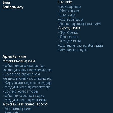
Ішкі киім
Блог
Боксерлер
Байланысу
Майкалар
Ішкі киім
Кальсондар
Балалардың ішкі киімі
Сыртқы киім
Футболка
Лонгслив
Жеңсіз киім
Ерлерге арналған ішкі
киім жиынтықта
Арнайы киім
Медициналық киім
Әйелдерге арналған
медициналық костюмдер
Ерлерге арналған
медициналық костюмдер
Хирургиялық костюмдер
Медициналық халаттар
Ерлер халаттары
Әйелдер халаттары
Медициналық аяқ киім
Арнайы киім және Промо
Аспаздың киімі
Аяқ киім