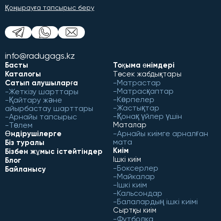
Қоңырауға тапсырыс беру
info@radugags.kz
Басты
Тоқыма өнімдері
Каталогы
Төсек жабдықтары
Матрастар
Сатып алушыларға
Матрасқаптар
Жеткізу шарттары
Көрпелер
Қайтару және
Жастықтар
айырбастау шарттары
Қонақ үйлер үшін
Арнайы тапсырыс
Төлем
Маталар
Арнайы киімге арналған
Өндірушілерге
мата
Біз туралы
Киім
Бізбен жұмыс істейтіндер
Ішкі киім
Блог
Боксерлер
Байланысу
Майкалар
Ішкі киім
Кальсондар
Балалардың ішкі киімі
Сыртқы киім
Футболка