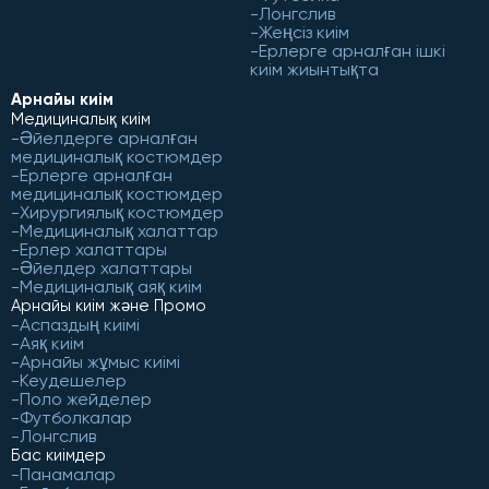
Лонгслив
Жеңсіз киім
Ерлерге арналған ішкі
киім жиынтықта
Арнайы киім
Медициналық киім
Әйелдерге арналған
медициналық костюмдер
Ерлерге арналған
медициналық костюмдер
Хирургиялық костюмдер
Медициналық халаттар
Ерлер халаттары
Әйелдер халаттары
Медициналық аяқ киім
Арнайы киім және Промо
Аспаздың киімі
Аяқ киім
Арнайы жұмыс киімі
Кеудешелер
Поло жейделер
Футболкалар
Лонгслив
Бас киімдер
Панамалар