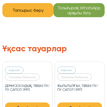
Толығырақ WhatsApp
Тапсырыс беру
арқылы білу
Ұқсас тауарлар
Аяқ киім
Аяқ киім
Тапсырыс бойынша
Тапсырыс бойынша
ДЕМИСЕЗОНДЫҚ, ТӘБІНІ ПУ/
ЖЫЛЫТЫЛҒАН, ТӘБІНІ ПУ/
ПУ САПОГІ (МП)
ПУ САПОГІ (МП)