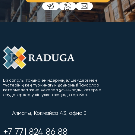
Біз сапалы тоқыма өнімдерінің өлшемдері мен
түстерінің кең түржинағын ұсынамыз! Тауарлар
көтермелеп және жекелеп ұсынылады, көтерме
саудагерлер үшін үлкен жеңілдіктер бар.
Алматы, Кокмайса 43, офис 3
+7 771 824 86 88