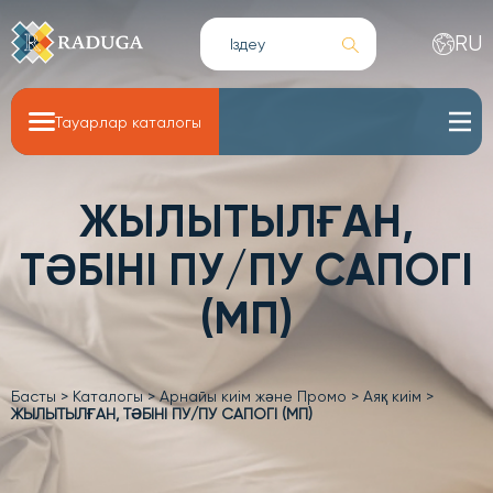
RU
Тауарлар каталогы
ЖЫЛЫТЫЛҒАН,
ТӘБІНІ ПУ/ПУ САПОГІ
(МП)
Басты
>
Каталогы
>
Арнайы киім және Промо
>
Аяқ киім
>
ЖЫЛЫТЫЛҒАН, ТӘБІНІ ПУ/ПУ САПОГІ (МП)