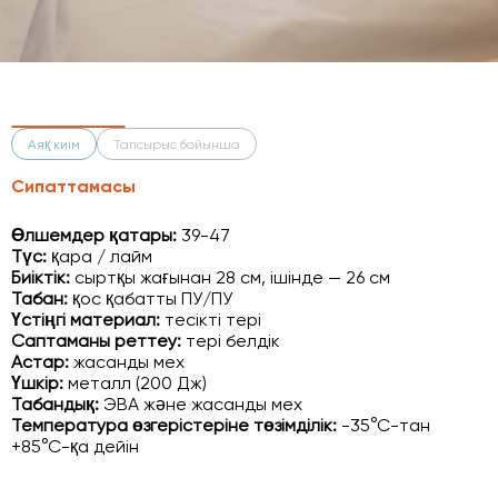
Аяқ киім
Тапсырыс бойынша
Сипаттамасы
Өлшемдер қатары:
39-47
Түс:
қара / лайм
Биіктік:
сыртқы жағынан 28 см, ішінде — 26 см
Табан:
қос қабатты ПУ/ПУ
Үстіңгі материал:
тесікті тері
Саптаманы реттеу:
тері белдік
Астар:
жасанды мех
Үшкір:
металл (200 Дж)
Табандық:
ЭВА және жасанды мех
Температура өзгерістеріне төзімділік:
-35°С-тан
+85°С-қа дейін