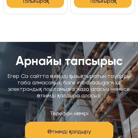
Толығырақ
Толығырақ
Арнайы тапсырыс
Егер Сіз сайтта өзіңізді қызықтыратын тауарды
таба алмасаңыз, бізге info@radugags.kz
электрондық поштамызға жаза аласыз немесе
өтінімді қалдыра аласыз:
Өтінімді қалдыру