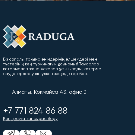
Біз сапалы тоқыма өнімдерінің өлшемдері мен
түстерінің кең түржинағын ұсынамыз! Тауарлар
көтермелеп және жекелеп ұсынылады, көтерме
саудагерлер үшін үлкен жеңілдіктер бар.
Алматы, Кокмайса 43, офис 3
+7 771 824 86 88
Қоңырауға тапсырыс беру