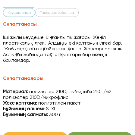
Кеудешелер
Тапсырыс бойынша
Сипаттамасы
Іші жылы кеудеше. Ыңғайлы тік жағасы. Жеңіл
пластикалық ілгек. Алдыңғы екі қалтаның ілгекі бар.
Жабысқақтағы ыңғайлы ішкі қалта. Жапсарлас пішін.
Астыңғы жағында тоқтатқыштары бар икемді
байламдар.
Сипаттамалары
Материал:
полиэстер 210D, тығыздығы 210 г/м2
полиэстер 210D/микрофлис
Жеке қаптама:
полиэтилен пакет
Бұйымның өлшемі
: S-XL
Бұйымның салмағы:
300 г