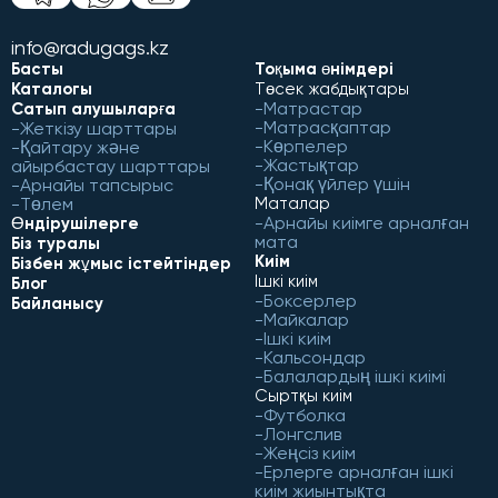
info@radugags.kz
Басты
Тоқыма өнімдері
Каталогы
Төсек жабдықтары
Матрастар
Сатып алушыларға
Матрасқаптар
Жеткізу шарттары
Көрпелер
Қайтару және
Жастықтар
айырбастау шарттары
Қонақ үйлер үшін
Арнайы тапсырыс
Төлем
Маталар
Арнайы киімге арналған
Өндірушілерге
мата
Біз туралы
Киім
Бізбен жұмыс істейтіндер
Ішкі киім
Блог
Боксерлер
Байланысу
Майкалар
Ішкі киім
Кальсондар
Балалардың ішкі киімі
Сыртқы киім
Футболка
Лонгслив
Жеңсіз киім
Ерлерге арналған ішкі
киім жиынтықта