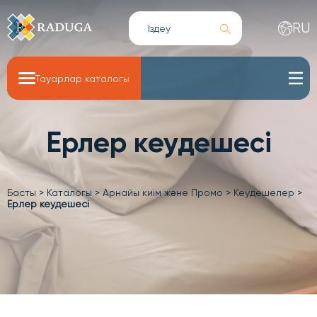
RU
Тауарлар каталогы
Ерлер кеудешесі
Басты
>
Каталогы
>
Арнайы киім және Промо
>
Кеудешелер
>
Ерлер кеудешесі