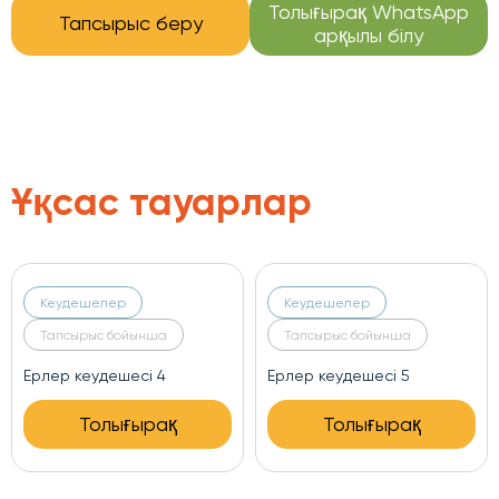
Толығырақ WhatsApp
Тапсырыс беру
арқылы білу
Ұқсас тауарлар
Кеудешелер
Кеудешелер
Тапсырыс бойынша
Тапсырыс бойынша
Ерлер кеудешесі 4
Ерлер кеудешесі 5
Толығырақ
Толығырақ