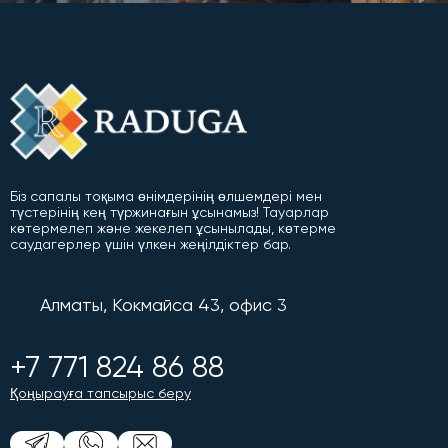
Біз сапалы тоқыма өнімдерінің өлшемдері мен
түстерінің кең түржинағын ұсынамыз! Тауарлар
көтермелеп және жекелеп ұсынылады, көтерме
саудагерлер үшін үлкен жеңілдіктер бар.
Алматы, Кокмайса 43, офис 3
+7 771 824 86 88
Қоңырауға тапсырыс беру