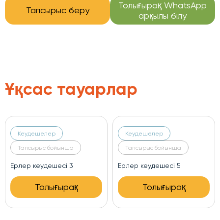
Толығырақ WhatsApp
Тапсырыс беру
арқылы білу
Ұқсас тауарлар
Кеудешелер
Кеудешелер
Тапсырыс бойынша
Тапсырыс бойынша
Ерлер кеудешесі 3
Ерлер кеудешесі 5
Толығырақ
Толығырақ