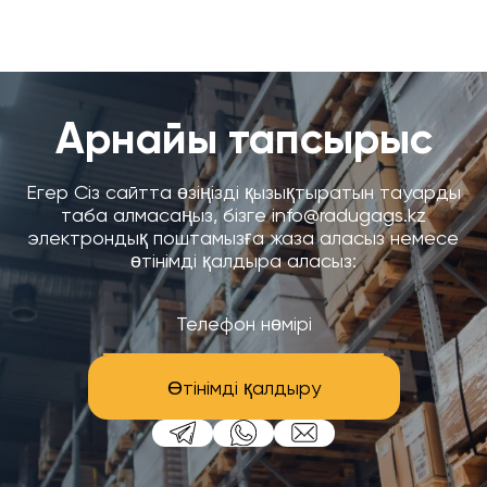
Арнайы тапсырыс
Егер Сіз сайтта өзіңізді қызықтыратын тауарды
таба алмасаңыз, бізге info@radugags.kz
электрондық поштамызға жаза аласыз немесе
өтінімді қалдыра аласыз:
Өтінімді қалдыру