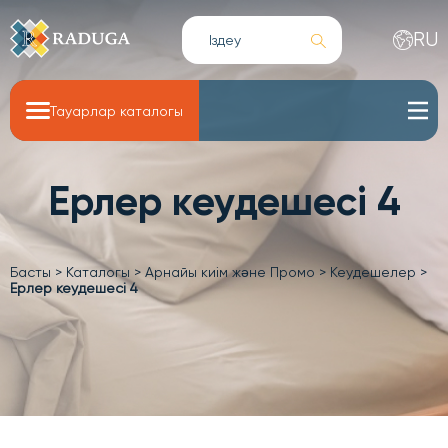
RU
Тауарлар каталогы
Ерлер кеудешесі 4
Басты
>
Каталогы
>
Арнайы киім және Промо
>
Кеудешелер
>
Ерлер кеудешесі 4