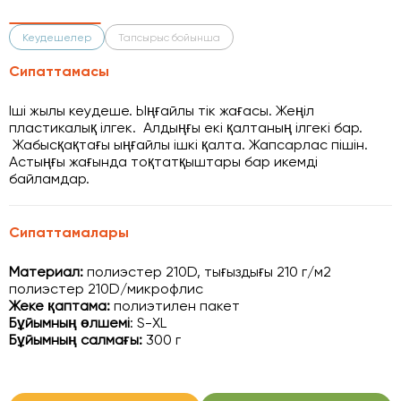
Кеудешелер
Тапсырыс бойынша
Сипаттамасы
Іші жылы кеудеше. Ыңғайлы тік жағасы. Жеңіл
пластикалық ілгек. Алдыңғы екі қалтаның ілгекі бар.
Жабысқақтағы ыңғайлы ішкі қалта. Жапсарлас пішін.
Астыңғы жағында тоқтатқыштары бар икемді
байламдар.
Сипаттамалары
Материал:
полиэстер 210D, тығыздығы 210 г/м2
полиэстер 210D/микрофлис
Жеке қаптама:
полиэтилен пакет
Бұйымның өлшемі
: S-XL
Бұйымның салмағы:
300 г