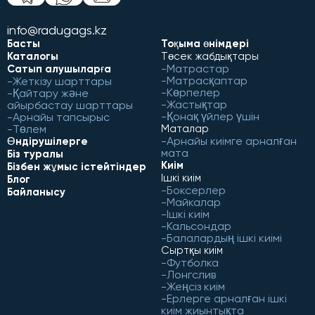
info@radugags.kz
Басты
Тоқыма өнімдері
Каталогы
Төсек жабдықтары
Матрастар
Сатып алушыларға
Матрасқаптар
Жеткізу шарттары
Көрпелер
Қайтару және
Жастықтар
айырбастау шарттары
Қонақ үйлер үшін
Арнайы тапсырыс
Төлем
Маталар
Арнайы киімге арналған
Өндірушілерге
мата
Біз туралы
Киім
Бізбен жұмыс істейтіндер
Ішкі киім
Блог
Боксерлер
Байланысу
Майкалар
Ішкі киім
Кальсондар
Балалардың ішкі киімі
Сыртқы киім
Футболка
Лонгслив
Жеңсіз киім
Ерлерге арналған ішкі
киім жиынтықта