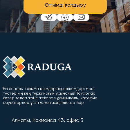
Өтінімді қалдыру
Біз сапалы тоқыма өнімдерінің өлшемдері мен
түстерінің кең түржинағын ұсынамыз! Тауарлар
көтермелеп және жекелеп ұсынылады, көтерме
саудагерлер үшін үлкен жеңілдіктер бар.
Алматы, Кокмайса 43, офис 3