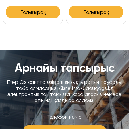
қ
Толығырақ
Толығырақ
Арнайы тапсырыс
Егер Сіз сайтта өзіңізді қызықтыратын тауарды
таба алмасаңыз, бізге info@radugags.kz
электрондық поштамызға жаза аласыз немесе
өтінімді қалдыра аласыз: