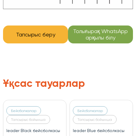
Толығырақ WhatsApp
Тапсырыс беру
арқылы білу
Ұқсас тауарлар
Бейсболкалар
Бейсболкалар
Тапсырыс бойынша
Тапсырыс бойынша
лкасы
leader green бейсболкасы
leader red бейсболк