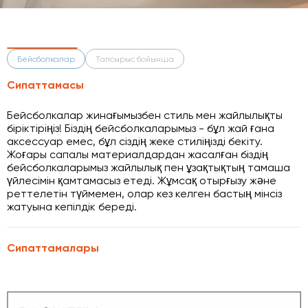
Бейсболкалар
Тапсырыс бойынша
Сипаттамасы
Бейсболкалар жинағымызбен стиль мен жайлылықты
біріктіріңіз! Біздің бейсболкаларымыз - бұл жай ғана
аксессуар емес, бұл сіздің жеке стиліңізді бекіту.
Жоғары сапалы материалдардан жасалған біздің
бейсболкаларымыз жайлылық пен ұзақтықтың тамаша
үйлесімін қамтамасыз етеді. Жұмсақ отырғызу және
реттелетін түймемен, олар кез келген бастың мінсіз
жатуына кепілдік береді.
Сипаттамалары