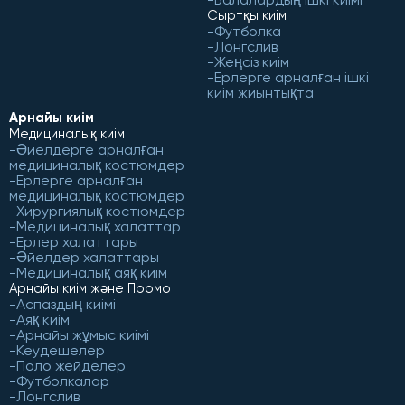
Сыртқы киім
Футболка
Лонгслив
Жеңсіз киім
Ерлерге арналған ішкі
киім жиынтықта
Арнайы киім
Медициналық киім
Әйелдерге арналған
медициналық костюмдер
Ерлерге арналған
медициналық костюмдер
Хирургиялық костюмдер
Медициналық халаттар
Ерлер халаттары
Әйелдер халаттары
Медициналық аяқ киім
Арнайы киім және Промо
Аспаздың киімі
Аяқ киім
Арнайы жұмыс киімі
Кеудешелер
Поло жейделер
Футболкалар
Лонгслив