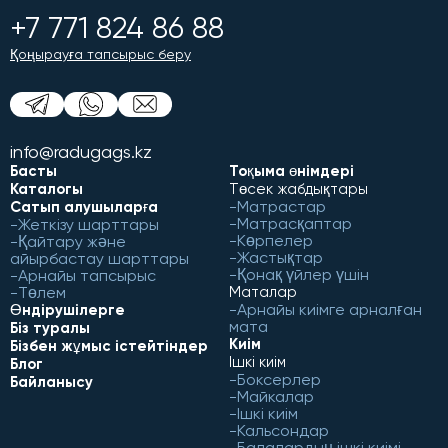
+7 771 824 86 88
Қоңырауға тапсырыс беру
info@radugags.kz
Басты
Тоқыма өнімдері
Каталогы
Төсек жабдықтары
Матрастар
Сатып алушыларға
Матрасқаптар
Жеткізу шарттары
Көрпелер
Қайтару және
Жастықтар
айырбастау шарттары
Қонақ үйлер үшін
Арнайы тапсырыс
Төлем
Маталар
Арнайы киімге арналған
Өндірушілерге
мата
Біз туралы
Киім
Бізбен жұмыс істейтіндер
Ішкі киім
Блог
Боксерлер
Байланысу
Майкалар
Ішкі киім
Кальсондар
Балалардың ішкі киімі