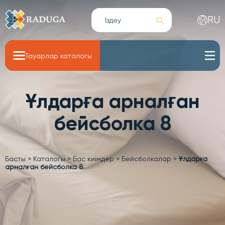
RU
Тауарлар каталогы
Ұлдарға арналған
бейсболка 8
Басты
>
Каталогы
>
Бас киімдер
>
Бейсболкалар
>
Ұлдарға
арналған бейсболка 8