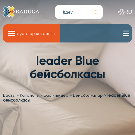
RU
Тауарлар каталогы
leader Blue
бейсболкасы
Басты
>
Каталогы
>
Бас киімдер
>
Бейсболкалар
>
leader Blue
бейсболкасы