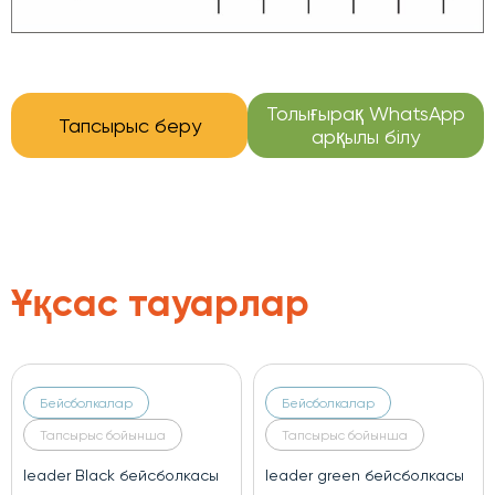
Толығырақ WhatsApp
Тапсырыс беру
арқылы білу
Ұқсас тауарлар
Бейсболкалар
Бейсболкалар
Тапсырыс бойынша
Тапсырыс бойынша
leader Black бейсболкасы
leader green бейсболкасы