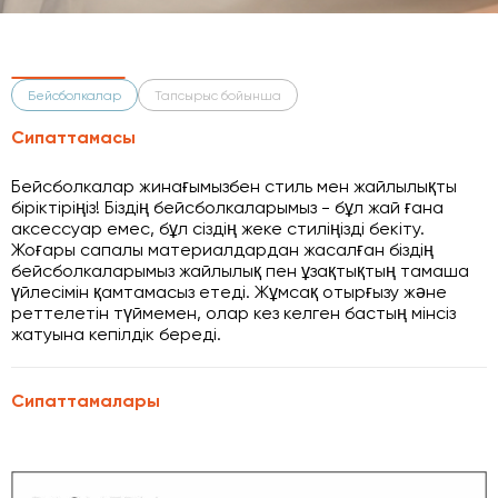
Бейсболкалар
Тапсырыс бойынша
Сипаттамасы
Бейсболкалар жинағымызбен стиль мен жайлылықты
біріктіріңіз! Біздің бейсболкаларымыз - бұл жай ғана
аксессуар емес, бұл сіздің жеке стиліңізді бекіту.
Жоғары сапалы материалдардан жасалған біздің
бейсболкаларымыз жайлылық пен ұзақтықтың тамаша
үйлесімін қамтамасыз етеді. Жұмсақ отырғызу және
реттелетін түймемен, олар кез келген бастың мінсіз
жатуына кепілдік береді.
Сипаттамалары