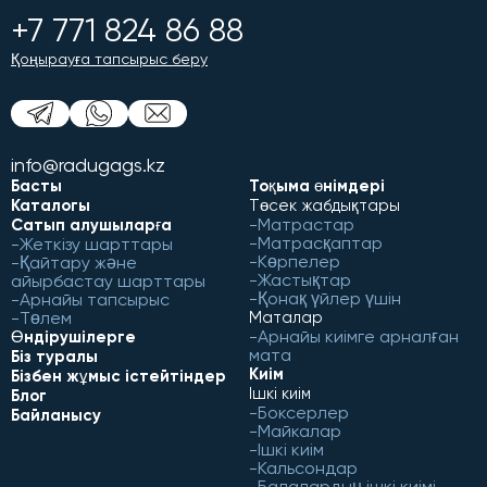
+7 771 824 86 88
Қоңырауға тапсырыс беру
info@radugags.kz
Басты
Тоқыма өнімдері
Каталогы
Төсек жабдықтары
Матрастар
Сатып алушыларға
Матрасқаптар
Жеткізу шарттары
Көрпелер
Қайтару және
Жастықтар
айырбастау шарттары
Қонақ үйлер үшін
Арнайы тапсырыс
Төлем
Маталар
Арнайы киімге арналған
Өндірушілерге
мата
Біз туралы
Киім
Бізбен жұмыс істейтіндер
Ішкі киім
Блог
Боксерлер
Байланысу
Майкалар
Ішкі киім
Кальсондар
Балалардың ішкі киімі