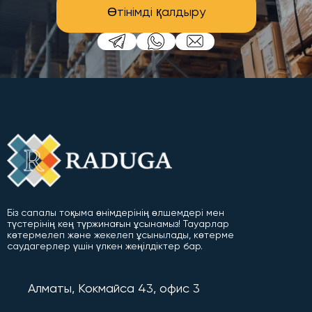
Өтінімді қалдыру
Біз сапалы тоқыма өнімдерінің өлшемдері мен
түстерінің кең түржинағын ұсынамыз! Тауарлар
көтермелеп және жекелеп ұсынылады, көтерме
саудагерлер үшін үлкен жеңілдіктер бар.
Алматы, Кокмайса 43, офис 3