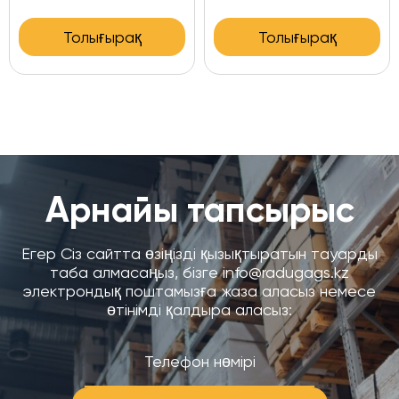
Толығырақ
Толығырақ
Арнайы тапсырыс
Егер Сіз сайтта өзіңізді қызықтыратын тауарды
таба алмасаңыз, бізге info@radugags.kz
электрондық поштамызға жаза аласыз немесе
өтінімді қалдыра аласыз: