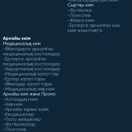
Сыртқы киім
Футболка
Лонгслив
Жеңсіз киім
Ерлерге арналған ішкі
киім жиынтықта
Арнайы киім
Медициналық киім
Әйелдерге арналған
медициналық костюмдер
Ерлерге арналған
медициналық костюмдер
Хирургиялық костюмдер
Медициналық халаттар
Ерлер халаттары
Әйелдер халаттары
Медициналық аяқ киім
Арнайы киім және Промо
Аспаздың киімі
Аяқ киім
Арнайы жұмыс киімі
Кеудешелер
Поло жейделер
Футболкалар
Лонгслив