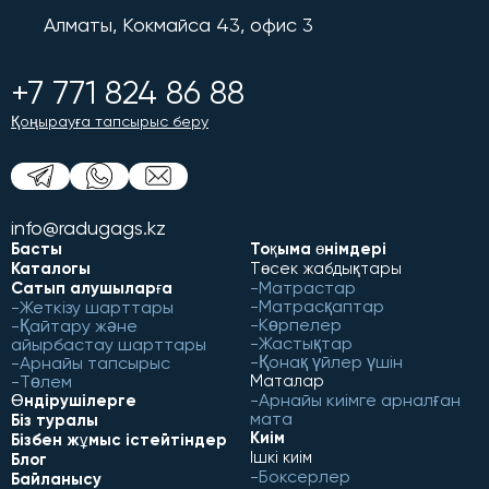
Алматы, Кокмайса 43, офис 3
+7 771 824 86 88
Қоңырауға тапсырыс беру
info@radugags.kz
Басты
Тоқыма өнімдері
Каталогы
Төсек жабдықтары
Матрастар
Сатып алушыларға
Матрасқаптар
Жеткізу шарттары
Көрпелер
Қайтару және
Жастықтар
айырбастау шарттары
Қонақ үйлер үшін
Арнайы тапсырыс
Төлем
Маталар
Арнайы киімге арналған
Өндірушілерге
мата
Біз туралы
Киім
Бізбен жұмыс істейтіндер
Ішкі киім
Блог
Боксерлер
Байланысу