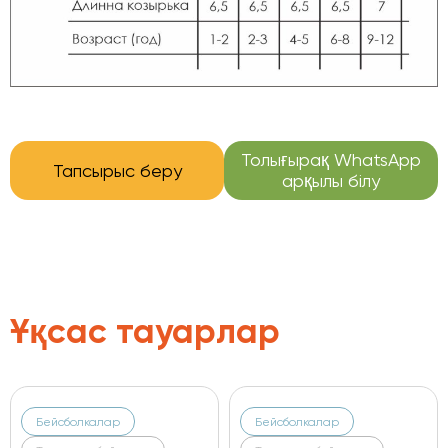
Толығырақ WhatsApp
Тапсырыс беру
арқылы білу
Ұқсас тауарлар
Бейсболкалар
Бейсболкалар