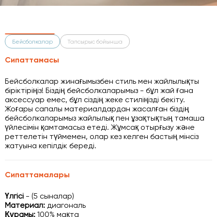
Бейсболкалар
Тапсырыс бойынша
Сипаттамасы
Бейсболкалар жинағымызбен стиль мен жайлылықты
біріктіріңіз! Біздің бейсболкаларымыз - бұл жай ғана
аксессуар емес, бұл сіздің жеке стиліңізді бекіту.
Жоғары сапалы материалдардан жасалған біздің
бейсболкаларымыз жайлылық пен ұзақтықтың тамаша
үйлесімін қамтамасыз етеді. Жұмсақ отырғызу және
реттелетін түймемен, олар кез келген бастың мінсіз
жатуына кепілдік береді.
Сипаттамалары
Үлгісі
- (5 сыналар)
Материал:
диагональ
Құрамы:
100% мақта