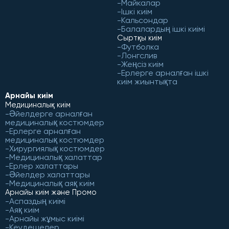
Майкалар
Ішкі киім
Кальсондар
Балалардың ішкі киімі
Сыртқы киім
Футболка
Лонгслив
Жеңсіз киім
Ерлерге арналған ішкі
киім жиынтықта
Арнайы киім
Медициналық киім
Әйелдерге арналған
медициналық костюмдер
Ерлерге арналған
медициналық костюмдер
Хирургиялық костюмдер
Медициналық халаттар
Ерлер халаттары
Әйелдер халаттары
Медициналық аяқ киім
Арнайы киім және Промо
Аспаздың киімі
Аяқ киім
Арнайы жұмыс киімі
Кеудешелер