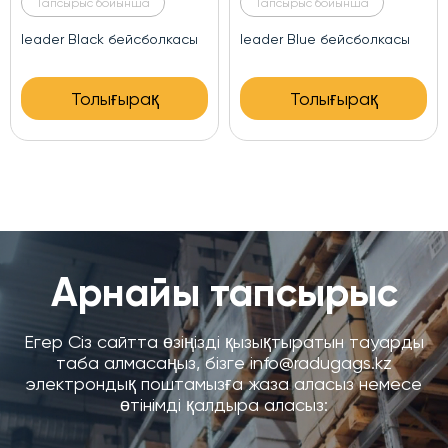
Тапсырыс бойынша
Тапсырыс бойынша
leader Black бейсболкасы
leader Blue бейсболкасы
Толығырақ
Толығырақ
Арнайы тапсырыс
Егер Сіз сайтта өзіңізді қызықтыратын тауарды
таба алмасаңыз, бізге info@radugags.kz
электрондық поштамызға жаза аласыз немесе
өтінімді қалдыра аласыз: