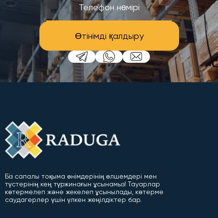
Өтінімді қалдыру
Біз сапалы тоқыма өнімдерінің өлшемдері мен
түстерінің кең түржинағын ұсынамыз! Тауарлар
көтермелеп және жекелеп ұсынылады, көтерме
саудагерлер үшін үлкен жеңілдіктер бар.