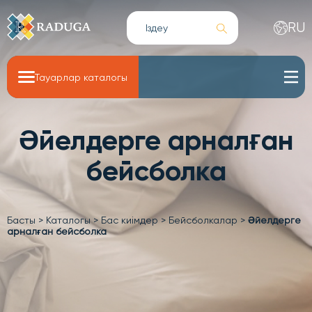
RU
Тауарлар каталогы
Әйелдерге арналған
бейсболка
Басты
>
Каталогы
>
Бас киімдер
>
Бейсболкалар
>
Әйелдерге
арналған бейсболка