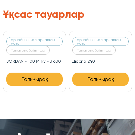
Ұқсас тауарлар
Арнайы киімге арналған
Арнайы киімге арналған
мата
мата
Тапсырыс бойынша
Тапсырыс бойынша
JORDAN - 100 Milky PU 600
Дюспо 240
Толығырақ
Толығырақ