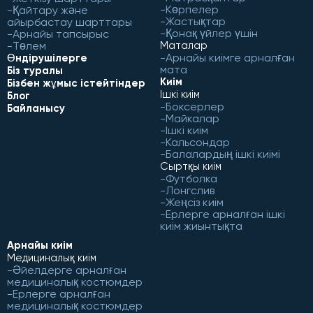
Көрпелер
Қайтару және
Жастықтар
айырбастау шарттары
Қонақ үйлер үшін
Арнайы тапсырыс
Төлем
Маталар
Арнайы киімге арналған
Өндірушілерге
мата
Біз туралы
Киім
Бізбен жұмыс істейтіндер
Ішкі киім
Блог
Боксерлер
Байланысу
Майкалар
Ішкі киім
Кальсондар
Балалардың ішкі киімі
Сыртқы киім
Футболка
Лонгслив
Жеңсіз киім
Ерлерге арналған ішкі
киім жиынтықта
Арнайы киім
Медициналық киім
Әйелдерге арналған
медициналық костюмдер
Ерлерге арналған
медициналық костюмдер