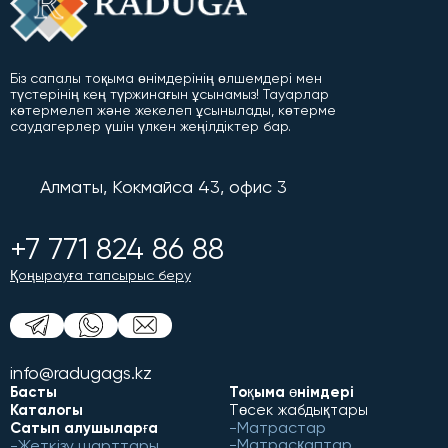
Біз сапалы тоқыма өнімдерінің өлшемдері мен
түстерінің кең түржинағын ұсынамыз! Тауарлар
көтермелеп және жекелеп ұсынылады, көтерме
саудагерлер үшін үлкен жеңілдіктер бар.
Алматы, Кокмайса 43, офис 3
+7 771 824 86 88
Қоңырауға тапсырыс беру
info@radugags.kz
Басты
Тоқыма өнімдері
Каталогы
Төсек жабдықтары
Матрастар
Сатып алушыларға
Матрасқаптар
Жеткізу шарттары