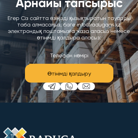
Арнайы тапсырыс
Егер Сіз сайтта өзіңізді қызықтыратын тауарды
таба алмасаңыз, бізге info@radugags.kz
электрондық поштамызға жаза аласыз немесе
өтінімді қалдыра аласыз:
Өтінімді қалдыру