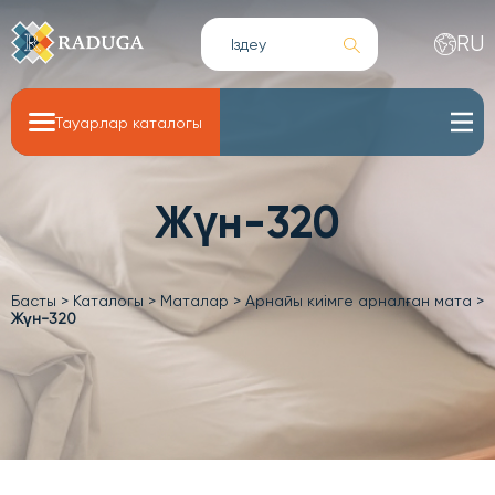
RU
Тауарлар каталогы
Жүн-320
Басты
>
Каталогы
>
Маталар
>
Арнайы киімге арналған мата
>
Жүн-320