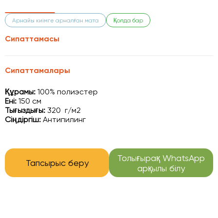
Арнайы киімге арналған мата
Қолда бар
Сипаттамасы
Сипаттамалары
Құрамы:
100% полиэстер
Ені:
150 см
Тығыздығы:
320 г/м2
Сіңдіргіш:
Антипилинг
Толығырақ WhatsApp
Тапсырыс беру
арқылы білу