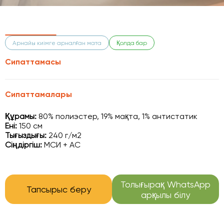
Арнайы киімге арналған мата
Қолда бар
Сипаттамасы
Сипаттамалары
Құрамы:
80% полиэстер, 19% мақта, 1% антистатик
Ені:
150 см
Тығыздығы:
240 г/м2
Сіңдіргіш:
МСИ + АС
Толығырақ WhatsApp
Тапсырыс беру
арқылы білу