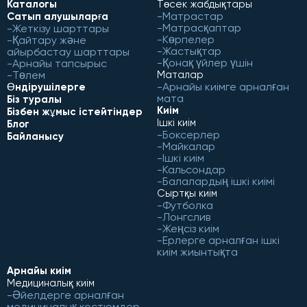
Каталогы
Төсек жабдықтары
Матрастар
Сатып алушыларға
Матрасқаптар
Жеткізу шарттары
Көрпелер
Қайтару және
Жастықтар
айырбастау шарттары
Қонақ үйлер үшін
Арнайы тапсырыс
Төлем
Маталар
Арнайы киімге арналған
Өндірушілерге
мата
Біз туралы
Киім
Бізбен жұмыс істейтіндер
Ішкі киім
Блог
Боксерлер
Байланысу
Майкалар
Ішкі киім
Кальсондар
Балалардың ішкі киімі
Сыртқы киім
Футболка
Лонгслив
Жеңсіз киім
Ерлерге арналған ішкі
киім жиынтықта
Арнайы киім
Медициналық киім
Әйелдерге арналған
медициналық костюмдер