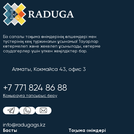
Біз сапалы тоқыма өнімдерінің өлшемдері мен
түстерінің кең түржинағын ұсынамыз! Тауарлар
көтермелеп және жекелеп ұсынылады, көтерме
саудагерлер үшін үлкен жеңілдіктер бар.
Алматы, Кокмайса 43, офис 3
+7 771 824 86 88
Қоңырауға тапсырыс беру
info@radugags.kz
Басты
Тоқыма өнімдері