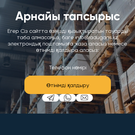
Арнайы тапсырыс
Егер Сіз сайтта өзіңізді қызықтыратын тауарды
таба алмасаңыз, бізге info@radugags.kz
электрондық поштамызға жаза аласыз немесе
өтінімді қалдыра аласыз:
Өтінімді қалдыру