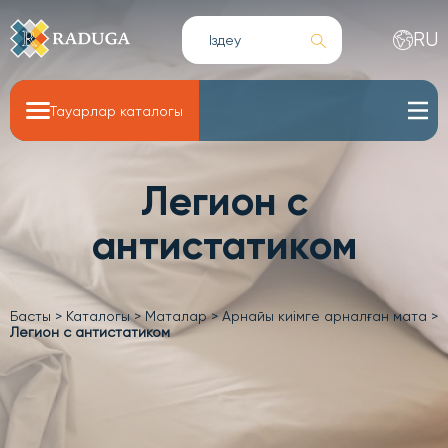
RU
Тауарлар каталогы
Легион с
антистатиком
Басты
>
Каталогы
>
Маталар
>
Арнайы киімге арналған мата
>
Легион с антистатиком