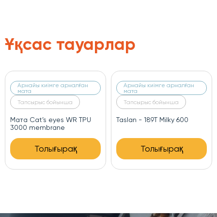
Ұқсас тауарлар
Арнайы киімге арналған
Арнайы киімге арналған
мата
мата
Тапсырыс бойынша
Тапсырыс бойынша
JORDAN - 100 Milky PU 600
Дюспо 240
Толығырақ
Толығырақ