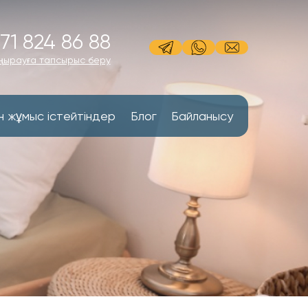
71 824 86 88
ңырауға тапсырыс беру
н жұмыс істейтіндер
Блог
Байланысу