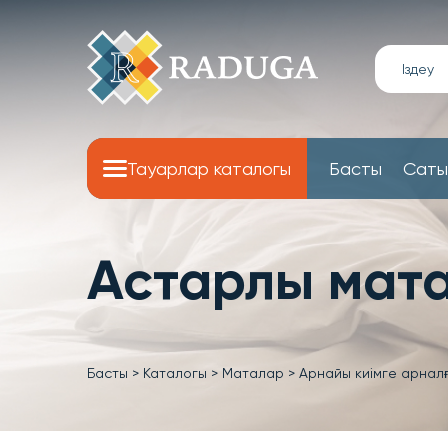
Тауарлар каталогы
Басты
Саты
Астарлы мат
Басты
>
Каталогы
>
Маталар
>
Арнайы киімге арнал