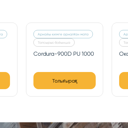
та
Арнайы киімге арналған мата
Тапсырыс бойынша
Оксфорд - 240
Толығырақ