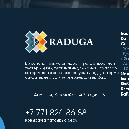
Бас
Кат
Сат
Же
Қа
айы
Ар
Біз сапалы тоқыма өнімдерінің өлшемдері мен
түстерінің кең түржинағын ұсынамыз! Тауарлар
Тө
көтермелеп және жекелеп ұсынылады, көтерме
Өнд
саудагерлер үшін үлкен жеңілдіктер бар.
Біз
Біз
Бло
Алматы, Кокмайса 43, офис 3
Бай
+7 771 824 86 88
Қоңырауға тапсырыс беру