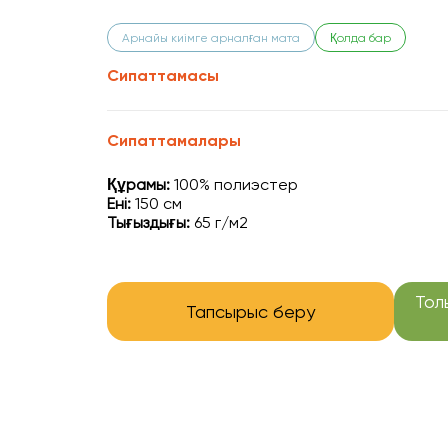
Арнайы киімге арналған мата
Қолда бар
Сипаттамасы
Сипаттамалары
Құрамы:
100% полиэстер
Ені:
150 см
Тығыздығы:
65 г/м2
Тол
Тапсырыс беру