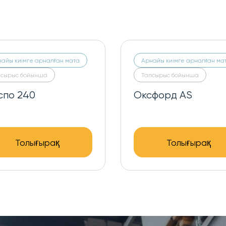
айы киімге арналған мата
Арнайы киімге арналған ма
псырыс бойынша
Тапсырыс бойынша
dura-900D PU 1000
Оксфорд - 600D
Толығырақ
Толығырақ