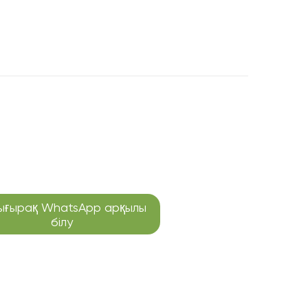
ығырақ WhatsApp арқылы
білу