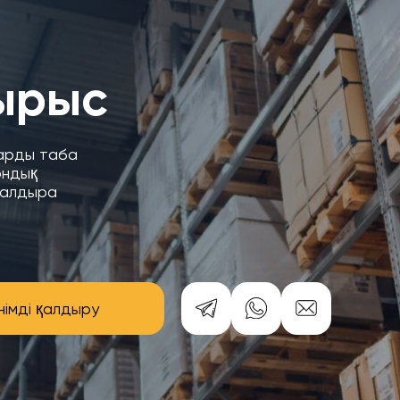
ырыс
уарды таба
ондық
қалдыра
німді қалдыру