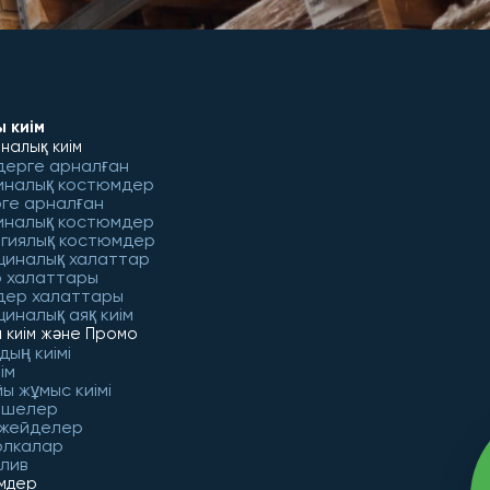
 киім
налық киім
дерге арналған
иналық костюмдер
ге арналған
иналық костюмдер
гиялық костюмдер
циналық халаттар
 халаттары
дер халаттары
иналық аяқ киім
 киім және Промо
дың киімі
ім
ы жұмыс киімі
ешелер
 жейделер
олкалар
лив
імдер