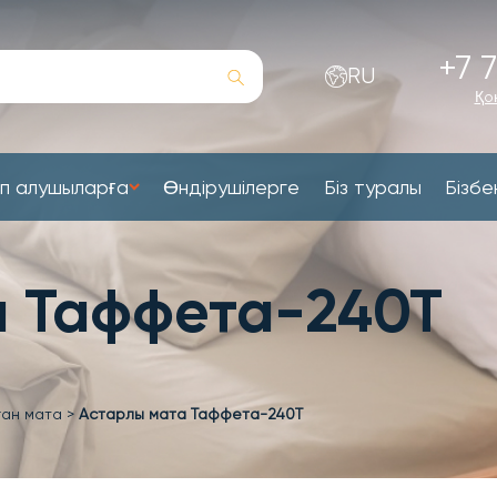
+7 7
RU
Қо
п алушыларға
Өндірушілерге
Біз туралы
Бізбе
а Таффета-240Т
ған мата
>
Астарлы мата Таффета-240Т