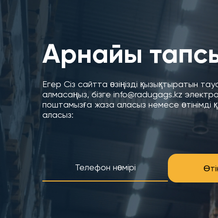
Арнайы тапс
Егер Сіз сайтта өзіңізді қызықтыратын та
алмасаңыз, бізге info@radugags.kz электр
поштамызға жаза аласыз немесе өтінімді 
аласыз:
Өті