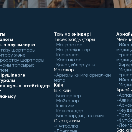
ты
Тоқыма өнімдері
Арнайы
алогы
Төсек жабдықтары
Медици
Матрастар
Әйел
ып алушыларға
Матрасқаптар
медиц
ткізу шарттары
Көрпелер
Ерлер
йтару және
Жастықтар
медиц
рбастау шарттары
Қонақ үйлер үшін
Хирур
найы тапсырыс
Меди
лем
Маталар
Ерлер
Арнайы киімге арналған
ірушілерге
Әйел
мата
 туралы
Медиц
Киім
бен жұмыс істейтіндер
Арнайы
Ішкі киім
г
Аспаз
Боксерлер
ланысу
Аяқ ки
Майкалар
Арнай
Ішкі киім
Кеуд
Кальсондар
Поло
Балалардың ішкі киімі
Футб
Сыртқы киім
Лонгс
Футболка
Бас ки
Лонгслив