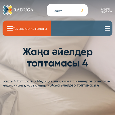
RU
Тауарлар каталогы
Жаңа әйелдер
топтамасы 4
Басты
>
Каталогы
>
Медициналық киім
>
Әйелдерге арналған
медициналық костюмдер
>
Жаңа әйелдер топтамасы 4