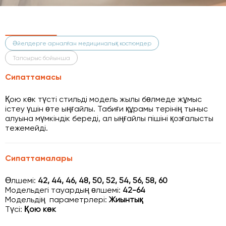
Әйелдерге арналған медициналық костюмдер
Тапсырыс бойынша
Сипаттамасы
Қою көк түсті стильді модель жылы бөлмеде жұмыс
істеу үшін өте ыңғайлы. Табиғи құрамы терінің тыныс
алуына мүмкіндік береді, ал ыңғайлы пішіні қозғалысты
тежемейді.
Сипаттамалары
Өлшемі:
42, 44, 46, 48, 50, 52, 54, 56, 58, 60
Модельдегі тауардың өлшемі:
42-64
Модельдің параметрлері:
Жиынтық
Түсі:
Қою көк