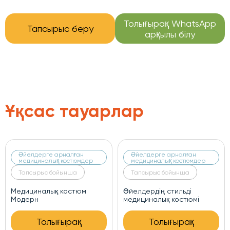
Толығырақ WhatsApp
Тапсырыс беру
арқылы білу
Ұқсас тауарлар
Әйелдерге арналған
Әйелдерге арналған
медициналық костюмдер
медициналық костюмдер
Тапсырыс бойынша
Тапсырыс бойынша
Медициналық костюм
Әйелдердің стильді
Модерн
медициналық костюмі
Толығырақ
Толығырақ