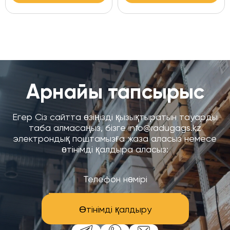
Арнайы тапсырыс
Егер Сіз сайтта өзіңізді қызықтыратын тауарды
таба алмасаңыз, бізге info@radugags.kz
электрондық поштамызға жаза аласыз немесе
өтінімді қалдыра аласыз:
Өтінімді қалдыру