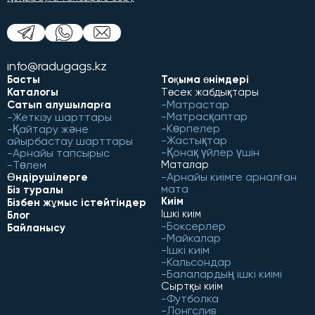
info@radugags.kz
Басты
Тоқыма өнімдері
Каталогы
Төсек жабдықтары
Матрастар
Сатып алушыларға
Матрасқаптар
Жеткізу шарттары
Көрпелер
Қайтару және
Жастықтар
айырбастау шарттары
Қонақ үйлер үшін
Арнайы тапсырыс
Төлем
Маталар
Арнайы киімге арналған
Өндірушілерге
мата
Біз туралы
Киім
Бізбен жұмыс істейтіндер
Ішкі киім
Блог
Боксерлер
Байланысу
Майкалар
Ішкі киім
Кальсондар
Балалардың ішкі киімі
Сыртқы киім
Футболка
Лонгслив