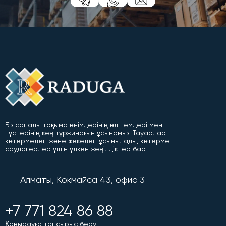
Біз сапалы тоқыма өнімдерінің өлшемдері мен
түстерінің кең түржинағын ұсынамыз! Тауарлар
көтермелеп және жекелеп ұсынылады, көтерме
саудагерлер үшін үлкен жеңілдіктер бар.
Алматы, Кокмайса 43, офис 3
+7 771 824 86 88
Қоңырауға тапсырыс беру