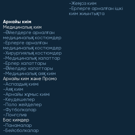
Жеңсіз киім
Ерлерге арналған ішкі
киім жиынтықта
Арнайы киім
Медициналық киім
Әйелдерге арналған
медициналық костюмдер
Ерлерге арналған
медициналық костюмдер
Хирургиялық костюмдер
Медициналық халаттар
Ерлер халаттары
Әйелдер халаттары
Медициналық аяқ киім
Арнайы киім және Промо
Аспаздың киімі
Аяқ киім
Арнайы жұмыс киімі
Кеудешелер
Поло жейделер
Футболкалар
Лонгслив
Бас киімдер
Панамалар
Бейсболкалар