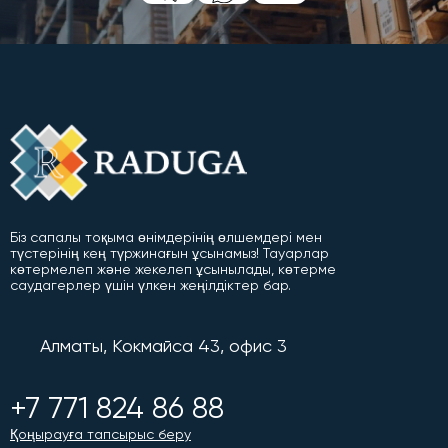
Біз сапалы тоқыма өнімдерінің өлшемдері мен
түстерінің кең түржинағын ұсынамыз! Тауарлар
көтермелеп және жекелеп ұсынылады, көтерме
саудагерлер үшін үлкен жеңілдіктер бар.
Алматы, Кокмайса 43, офис 3
+7 771 824 86 88
Қоңырауға тапсырыс беру