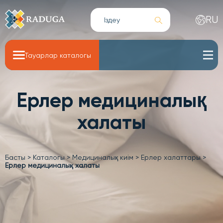
RU
Тауарлар каталогы
Ерлер медициналық
халаты
Басты
>
Каталогы
>
Медициналық киім
>
Ерлер халаттары
>
Ерлер медициналық халаты