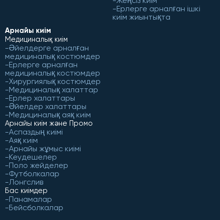
Жеңсіз киім
Ерлерге арналған ішкі
киім жиынтықта
Арнайы киім
Медициналық киім
Әйелдерге арналған
медициналық костюмдер
Ерлерге арналған
медициналық костюмдер
Хирургиялық костюмдер
Медициналық халаттар
Ерлер халаттары
Әйелдер халаттары
Медициналық аяқ киім
Арнайы киім және Промо
Аспаздың киімі
Аяқ киім
Арнайы жұмыс киімі
Кеудешелер
Поло жейделер
Футболкалар
Лонгслив
Бас киімдер
Панамалар
Бейсболкалар