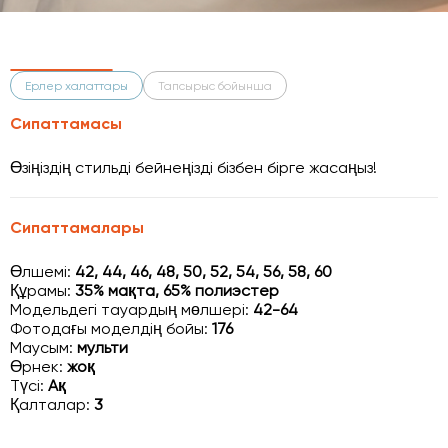
Ерлер халаттары
Тапсырыс бойынша
Сипаттамасы
Өзіңіздің стильді бейнеңізді бізбен бірге жасаңыз!
Сипаттамалары
Өлшемі:
42, 44, 46, 48, 50, 52, 54, 56, 58, 60
Құрамы:
35% мақта, 65% полиэстер
Модельдегі тауардың мөлшері:
42-64
Фотодағы моделдің бойы:
176
Маусым:
мульти
Өрнек:
жоқ
Түсі:
Ақ
Қалталар:
3