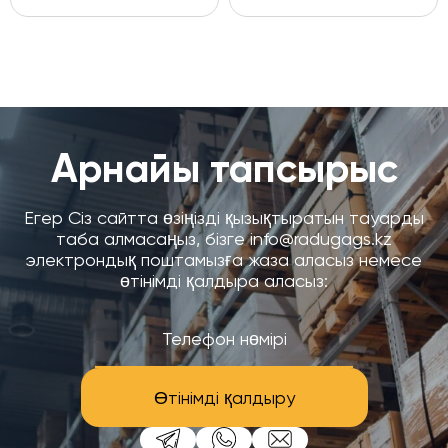
Арнайы тапсырыс
Егер Сіз сайтта өзіңізді қызықтыратын тауарды
таба алмасаңыз, бізге info@radugags.kz
электрондық поштамызға жаза аласыз немесе
өтінімді қалдыра аласыз:
Өтінімді қалдыру