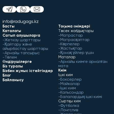
info@radugags.kz
Басты
Тоқыма өнімдері
Каталогы
Төсек жабдықтары
Матрастар
Сатып алушыларға
Матрасқаптар
Жеткізу шарттары
Көрпелер
Қайтару және
Жастықтар
айырбастау шарттары
Қонақ үйлер үшін
Арнайы тапсырыс
Төлем
Маталар
Арнайы киімге арналған
Өндірушілерге
мата
Біз туралы
Киім
Бізбен жұмыс істейтіндер
Ішкі киім
Блог
Боксерлер
Байланысу
Майкалар
Ішкі киім
Кальсондар
Балалардың ішкі киімі
Сыртқы киім
Футболка
Лонгслив