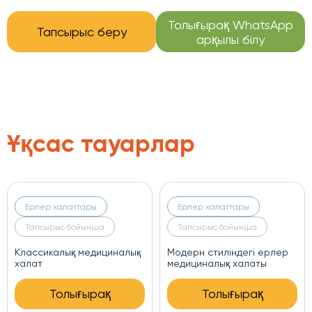
Толығырақ WhatsApp
Тапсырыс беру
арқылы білу
Ұқсас тауарлар
Ерлер халаттары
Ерлер халаттары
Тапсырыс бойынша
Тапсырыс бойынша
Классикалық медициналық
Модерн стиліндегі ерлер
халат
медициналық халаты
Толығырақ
Толығырақ