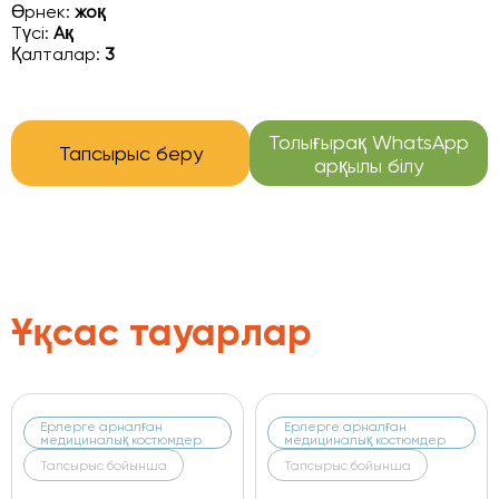
Өрнек:
жоқ
Түсі:
Ақ
Қалталар:
3
Толығырақ WhatsApp
Тапсырыс беру
арқылы білу
Ұқсас тауарлар
Ерлерге арналған
Ерлерге арналған
медициналық костюмдер
медициналық костюмдер
Тапсырыс бойынша
Тапсырыс бойынша