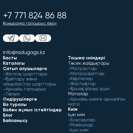
+7 771 824 86 88
Қоңырауға тапсырыс беру
info@radugags.kz
Басты
Тоқыма өнімдері
Каталогы
Төсек жабдықтары
Матрастар
Сатып алушыларға
Матрасқаптар
Жеткізу шарттары
Көрпелер
Қайтару және
Жастықтар
айырбастау шарттары
Қонақ үйлер үшін
Арнайы тапсырыс
Төлем
Маталар
Арнайы киімге арналған
Өндірушілерге
мата
Біз туралы
Киім
Бізбен жұмыс істейтіндер
Ішкі киім
Блог
Боксерлер
Байланысу
Майкалар
Ішкі киім