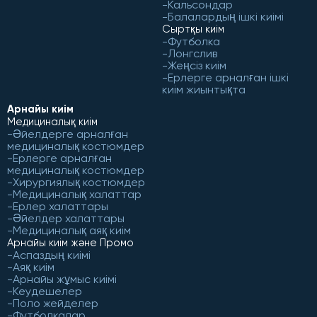
Кальсондар
Балалардың ішкі киімі
Сыртқы киім
Футболка
Лонгслив
Жеңсіз киім
Ерлерге арналған ішкі
киім жиынтықта
Арнайы киім
Медициналық киім
Әйелдерге арналған
медициналық костюмдер
Ерлерге арналған
медициналық костюмдер
Хирургиялық костюмдер
Медициналық халаттар
Ерлер халаттары
Әйелдер халаттары
Медициналық аяқ киім
Арнайы киім және Промо
Аспаздың киімі
Аяқ киім
Арнайы жұмыс киімі
Кеудешелер
Поло жейделер
Футболкалар