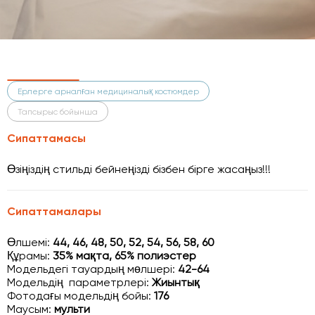
Ерлерге арналған медициналық костюмдер
Тапсырыс бойынша
Сипаттамасы
Өзіңіздің стильді бейнеңізді бізбен бірге жасаңыз!!!
Сипаттамалары
Өлшемі:
44, 46, 48, 50, 52, 54, 56, 58, 60
Құрамы:
35% мақта, 65% полиэстер
Модельдегі тауардың мөлшері:
42-64
Модельдің параметрлері:
Жиынтық
Фотодағы модельдің бойы:
176
Маусым:
мульти