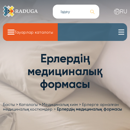
RU
Тауарлар каталогы
Ерлердің
медициналық
формасы
Басты
>
Каталогы
>
Медициналық киім
>
Ерлерге арналған
медициналық костюмдер
>
Ерлердің медициналық формасы