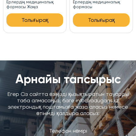
Ерлердің медициналық
Медициналық форма
формасы
Толығырақ
Толығырақ
Арнайы тапсырыс
Егер Сіз сайтта өзіңізді қызықтыратын тауарды
таба алмасаңыз, бізге info@radugags.kz
электрондық поштамызға жаза аласыз немесе
өтінімді қалдыра аласыз: