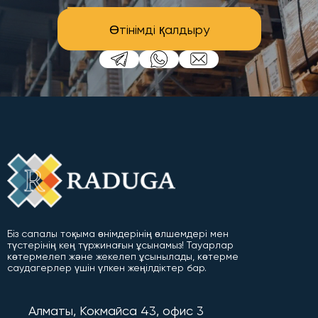
Өтінімді қалдыру
Біз сапалы тоқыма өнімдерінің өлшемдері мен
түстерінің кең түржинағын ұсынамыз! Тауарлар
көтермелеп және жекелеп ұсынылады, көтерме
саудагерлер үшін үлкен жеңілдіктер бар.
Алматы, Кокмайса 43, офис 3