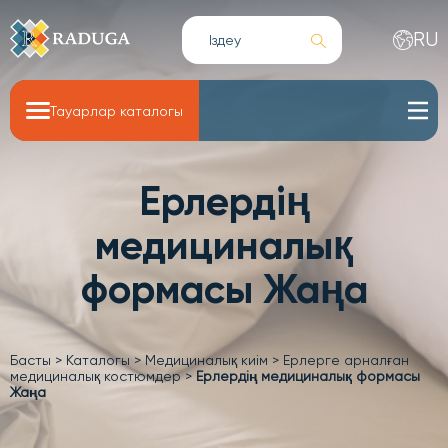
RU
Тауарлар каталогы
Ерлердің
медициналық
формасы Жаңа
Басты
>
Каталогы
>
Медициналық киім
>
Ерлерге арналған
медициналық костюмдер
>
Ерлердің медициналық формасы
Жаңа