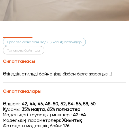
Ерлерге арналған медициналық костюмдер
Тапсырыс бойынша
Сипаттамасы
Өзіңіздің стильді бейнеңізді бізбен бірге жасаңыз!!!!
Сипаттамалары
Өлшемі:
42, 44, 46, 48, 50, 52, 54, 56, 58, 60
Құрамы:
35% мақта, 65% полиэстер
Модельдегі тауардың мөлшері:
42-64
Модельдің параметрлері:
Жиынтық
Фотодағы модельдің бойы:
176