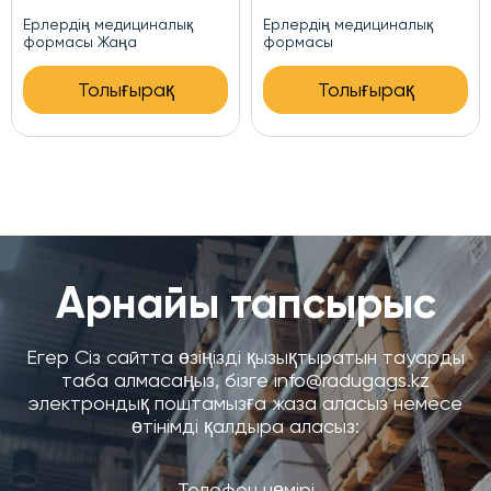
Медициналық форма
Медициналық ерлер
костюмі Хит
Толығырақ
Толығырақ
Арнайы тапсырыс
Егер Сіз сайтта өзіңізді қызықтыратын тауарды
таба алмасаңыз, бізге info@radugags.kz
электрондық поштамызға жаза аласыз немесе
өтінімді қалдыра аласыз: