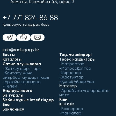
Алматы, Кокмайса 43, офис 3
+7 771 824 86 88
Қоңырауға тапсырыс беру
info@radugags.kz
Басты
Тоқыма өнімдері
Каталогы
Төсек жабдықтары
Матрастар
Сатып алушыларға
Матрасқаптар
Жеткізу шарттары
Көрпелер
Қайтару және
Жастықтар
айырбастау шарттары
Қонақ үйлер үшін
Арнайы тапсырыс
Төлем
Маталар
Арнайы киімге арналған
Өндірушілерге
мата
Біз туралы
Киім
Бізбен жұмыс істейтіндер
Ішкі киім
Блог
Боксерлер
Байланысу
Майкалар