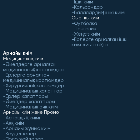
Ішкі киім
Кальсондар
Балалардың ішкі киімі
Сыртқы киім
Футболка
Лонгслив
Жеңсіз киім
Ерлерге арналған ішкі
киім жиынтықта
Арнайы киім
Медициналық киім
Әйелдерге арналған
медициналық костюмдер
Ерлерге арналған
медициналық костюмдер
Хирургиялық костюмдер
Медициналық халаттар
Ерлер халаттары
Әйелдер халаттары
Медициналық аяқ киім
Арнайы киім және Промо
Аспаздың киімі
Аяқ киім
Арнайы жұмыс киімі
Кеудешелер
Поло жейделер