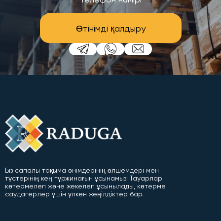
Өтінімді қалдыру
Біз сапалы тоқыма өнімдерінің өлшемдері мен
түстерінің кең түржинағын ұсынамыз! Тауарлар
көтермелеп және жекелеп ұсынылады, көтерме
саудагерлер үшін үлкен жеңілдіктер бар.