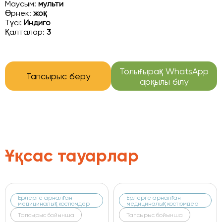
Маусым:
мульти
Өрнек:
жоқ
Түсі:
Индиго
Қалталар:
3
Толығырақ WhatsApp
Тапсырыс беру
арқылы білу
Ұқсас тауарлар
Ерлерге арналған
Ерлерге арналған
медициналық костюмдер
медициналық костюмдер
Тапсырыс бойынша
Тапсырыс бойынша