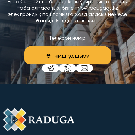
Егер Сіз сайтта өзіңізді қызықтыратын тауарды
таба алмасаңыз, бізге info@radugags.kz
электрондық поштамызға жаза аласыз немесе
өтінімді қалдыра аласыз:
Өтінімді қалдыру