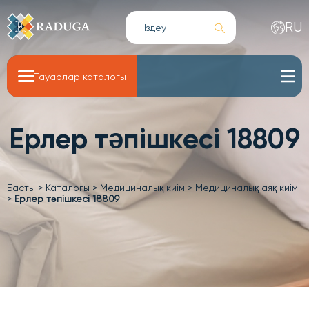
RU
Тауарлар каталогы
Ерлер тәпішкесі 18809
Басты
>
Каталогы
>
Медициналық киім
>
Медициналық аяқ киім
>
Ерлер тәпішкесі 18809