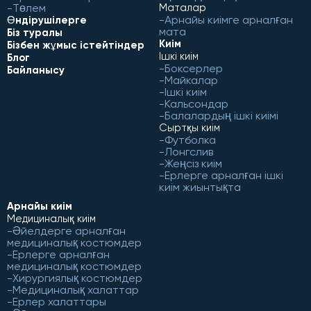
Төлем
Маталар
Арнайы киімге арналған
Өндірушілерге
мата
Біз туралы
Киім
Бізбен жұмыс істейтіндер
Ішкі киім
Блог
Боксерлер
Байланысу
Майкалар
Ішкі киім
Кальсондар
Балалардың ішкі киімі
Сыртқы киім
Футболка
Лонгслив
Жеңсіз киім
Ерлерге арналған ішкі
киім жиынтықта
Арнайы киім
Медициналық киім
Әйелдерге арналған
медициналық костюмдер
Ерлерге арналған
медициналық костюмдер
Хирургиялық костюмдер
Медициналық халаттар
Ерлер халаттары