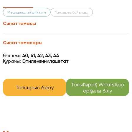
Медициналық аяқ киім
Тапсырыс бойынша
Сипаттамасы
Сипаттамалары
Өлшемі:
40, 41, 42, 43, 44
Құрамы:
Этиленвинилацетат
Толығырақ WhatsApp
Тапсырыс беру
арқылы білу