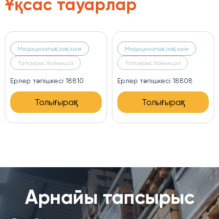
Ұқсас тауарлар
Медициналық аяқ киім
Медициналық аяқ киім
Тапсырыс бойынша
Тапсырыс бойынша
Ерлер тәпішкесі 18810
Ерлер тәпішкесі 18808
Толығырақ
Толығырақ
Арнайы тапсырыс