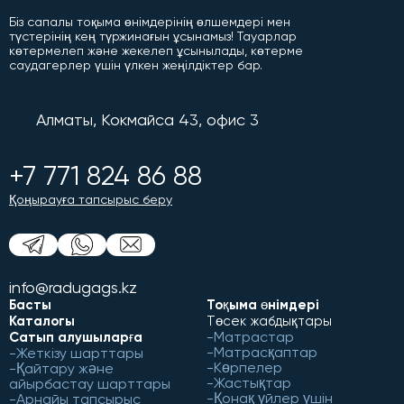
Біз сапалы тоқыма өнімдерінің өлшемдері мен
түстерінің кең түржинағын ұсынамыз! Тауарлар
көтермелеп және жекелеп ұсынылады, көтерме
саудагерлер үшін үлкен жеңілдіктер бар.
Алматы, Кокмайса 43, офис 3
+7 771 824 86 88
Қоңырауға тапсырыс беру
info@radugags.kz
Басты
Тоқыма өнімдері
Каталогы
Төсек жабдықтары
Матрастар
Сатып алушыларға
Матрасқаптар
Жеткізу шарттары
Көрпелер
Қайтару және
Жастықтар
айырбастау шарттары
Қонақ үйлер үшін
Арнайы тапсырыс