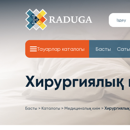
Тауарлар каталогы
Басты
Саты
Хирургиялық
Басты
>
Каталогы
>
Медициналық киім
>
Хирургиялық