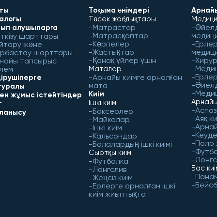
ты
Тоқыма өнімдері
Арнайы
алогы
Төсек жабдықтары
Медици
Матрастар
Әйел
ып алушыларға
Матрасқаптар
медиц
ткізу шарттары
Көрпелер
Ерлер
йтару және
Жастықтар
медиц
рбастау шарттары
Қонақ үйлер үшін
Хирур
найы тапсырыс
Меди
лем
Маталар
Ерлер
Арнайы киімге арналған
ірушілерге
Әйел
мата
 туралы
Медиц
Киім
бен жұмыс істейтіндер
Арнайы
Ішкі киім
г
Аспаз
Боксерлер
ланысу
Аяқ ки
Майкалар
Арнай
Ішкі киім
Кеуд
Кальсондар
Поло
Балалардың ішкі киімі
Футб
Сыртқы киім
Лонгс
Футболка
Бас ки
Лонгслив
Пана
Жеңсіз киім
Бейс
Ерлерге арналған ішкі
киім жиынтықта