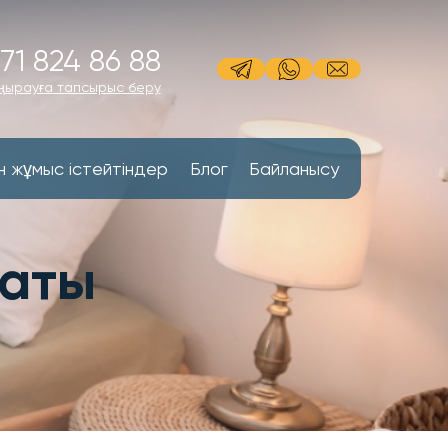
71 824 86 88
ңырауға тапсырыс беру
н жұмыс істейтіндер
Блог
Байланысу
маты