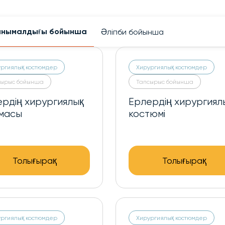
анымалдығы бойынша
Әліпби бойынша
ргиялық костюмдер
Хирургиялық костюмдер
сырыс бойынша
Тапсырыс бойынша
рдің хирургиялық
Ерлердің хирургиял
масы
костюмі
Толығырақ
Толығырақ
ргиялық костюмдер
Хирургиялық костюмдер