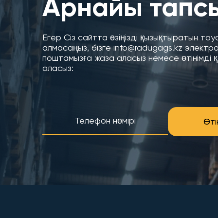
Арнайы тапс
Егер Сіз сайтта өзіңізді қызықтыратын та
алмасаңыз, бізге info@radugags.kz электр
поштамызға жаза аласыз немесе өтінімді 
аласыз:
Өті