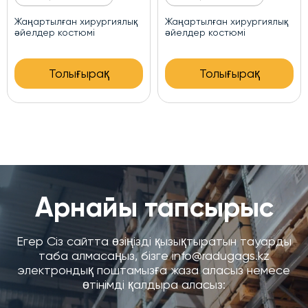
гиялық
Әйелдерге арналған
Ерлердің хирургиялы
хирургиялық медициналық
медициналық форма
костюм
шалбары бар
қ
Толығырақ
Толығырақ
Арнайы тапсырыс
Егер Сіз сайтта өзіңізді қызықтыратын тауарды
таба алмасаңыз, бізге info@radugags.kz
электрондық поштамызға жаза аласыз немесе
өтінімді қалдыра аласыз: