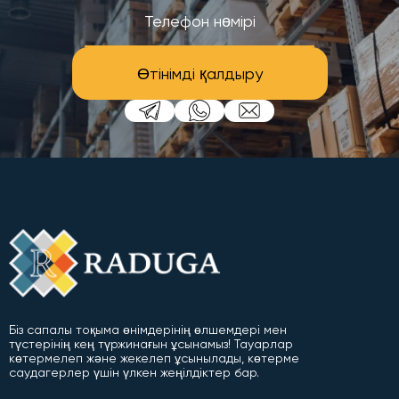
Өтінімді қалдыру
Біз сапалы тоқыма өнімдерінің өлшемдері мен
түстерінің кең түржинағын ұсынамыз! Тауарлар
көтермелеп және жекелеп ұсынылады, көтерме
саудагерлер үшін үлкен жеңілдіктер бар.