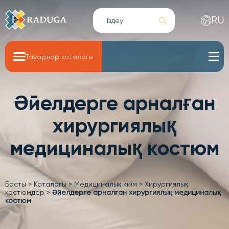
RU
Тауарлар каталогы
Әйелдерге арналған
хирургиялық
медициналық костюм
Басты
>
Каталогы
>
Медициналық киім
>
Хирургиялық
костюмдер
>
Әйелдерге арналған хирургиялық медициналық
костюм