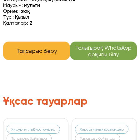
Маусым:
мульти
Өрнек:
жоқ
Түсі:
Қызыл
Қалталар:
2
Толығырақ WhatsApp
Тапсырыс беру
арқылы білу
Ұқсас тауарлар
мдер
Хирургиялық костюмдер
Хирургиялық костюмд
Тапсырыс бойынша
Тапсырыс бойынша