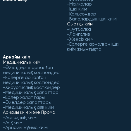
Майкалар
Ішкі киім
Кальсондар
Балалардың ішкі киімі
Сыртқы киім
Футболка
Лонгслив
Жеңсіз киім
Ерлерге арналған ішкі
киім жиынтықта
Арнайы киім
Медициналық киім
Әйелдерге арналған
медициналық костюмдер
Ерлерге арналған
медициналық костюмдер
Хирургиялық костюмдер
Медициналық халаттар
Ерлер халаттары
Әйелдер халаттары
Медициналық аяқ киім
Арнайы киім және Промо
Аспаздың киімі
Аяқ киім
Арнайы жұмыс киімі