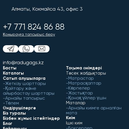
Алматы, Кокмайса 43, офис 3
+7 771 824 86 88
Қоңырауға тапсырыс беру
info@radugags.kz
Басты
Тоқыма өнімдері
Каталогы
Төсек жабдықтары
Матрастар
Сатып алушыларға
Матрасқаптар
Жеткізу шарттары
Көрпелер
Қайтару және
Жастықтар
айырбастау шарттары
Қонақ үйлер үшін
Арнайы тапсырыс
Төлем
Маталар
Арнайы киімге арналған
Өндірушілерге
мата
Біз туралы
Киім
Бізбен жұмыс істейтіндер
Ішкі киім
Блог
Боксерлер
Байланысу