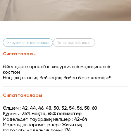
Хирургиялық костюмдер
Тапсырыс бойынша
Сипаттамасы
Әйелдерге арналған хирургиялық медициналық
костюм
Өзіңіздің стильді бейнеңізді бізбен бірге жасаңыз!!!!
Сипаттамалары
Өлшемі:
42, 44, 46, 48, 50, 52, 54, 56, 58, 60
Құрамы:
35% мақта, 65% полиэстер
Модельдегі тауардың мөлшері:
42-64
Модельдің параметрлері:
Жиынтық
Фотодағы модельдің бойы:
176