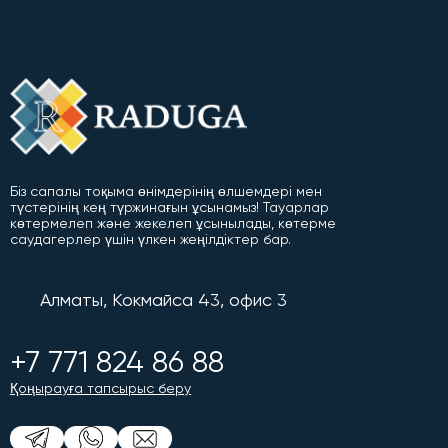
Біз сапалы тоқыма өнімдерінің өлшемдері мен
түстерінің кең түржинағын ұсынамыз! Тауарлар
көтермелеп және жекелеп ұсынылады, көтерме
саудагерлер үшін үлкен жеңілдіктер бар.
Алматы, Кокмайса 43, офис 3
+7 771 824 86 88
Қоңырауға тапсырыс беру