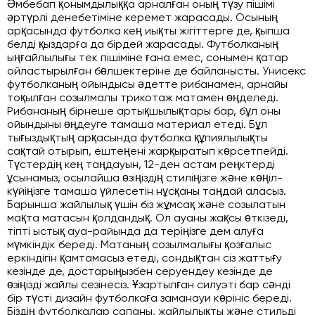
Әмбебап қонымдылыққа арналған оның түзу пішімі
әртүрлі денебетіміне керемет жарасады. Осының
арқасында футболка кең иықты жігіттерге де, қыпша
белді қыздарға да бірдей жарасады. Футболканың
ыңғайлылығы тек пішіміне ғана емес, сонымен қатар
ойластырылған бөлшектеріне де байланысты. Унисекс
футболканың ойындысы әдетте рибанамен, арнайы
тоқылған созылмалы трикотаж матамен өңделеді.
Рибананың бірнеше артықшылықтары бар, бұл оны
ойындыны өңдеуге тамаша материал етеді. Бұл
тығыздықтың арқасында футболка құпиялылықты
сақтай отырып, ештеңені жарқыратып көрсетпейді.
Түстердің кең таңдауын, 12-ден астам реңктерді
ұсынамыз, осылайша өзіңіздің стиліңізге және көңіл-
күйіңізге тамаша үйлесетін нұсқаны таңдай аласыз.
Барынша жайлылық үшін біз жұмсақ және созылатын
мақта матасын қолдандық. Ол ауаны жақсы өткізеді,
тіпті ыстық ауа-райында да теріңізге дем алуға
мүмкіндік береді. Матаның созылмалығы қозғалыс
еркіндігін қамтамасыз етеді, сондықтан сіз жаттығу
кезінде де, достарыңызбен серуендеу кезінде де
өзіңізді жайлы сезінесіз. Ұзартылған силуэті бар сәнді
бір түсті дизайн футболкаға заманауи көрініс береді.
Біздің футболкалар сапаны, жайлылықты және стильді