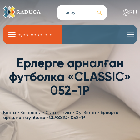
RU
Тауарлар каталогы
Ерлерге арналған
футболка «CLASSIC»
052-1P
Басты
>
Каталогы
>
Сыртқы киім
>
Футболка
>
Ерлерге
арналған футболка «CLASSIC» 052-1P