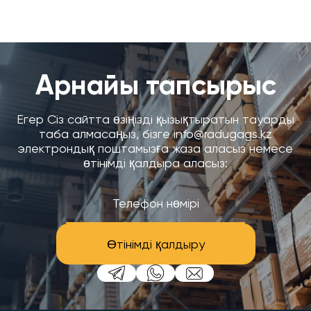
Арнайы тапсырыс
Егер Сіз сайтта өзіңізді қызықтыратын тауарды
таба алмасаңыз, бізге info@radugags.kz
электрондық поштамызға жаза аласыз немесе
өтінімді қалдыра аласыз:
Өтінімді қалдыру