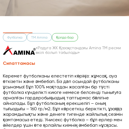
Футболка
ТМ Amina
Қолда бар
«Радуга ЖК Қазақстандағы Amina ТМ ресми
өкілі болып табылады»
Сипаттамасы
Керемет футболканы елестетіп көріңіз: жұмсақ, ауа
өткізетін және әмбебап. Біз дәл осындай футболканы
ұсынамыз! Бұл 100% мақтадан жасалған бір түсті
футболка күнделікті киюге немесе белсенді тынығуға
арналған гардеробыңыздың таптырмас бөлігіне
айналады. Бұл футболканың ерекшелігі – оның
тығыздығы – 160 гр/м2. Бұл көрсеткіш беріктікті, ұзаққа
жарамдылықты және денеге тигенде жайлылық сезімін
қамтамасыз етеді. Унисекс футболка – бұл ерлер мен
әйелдер үшін өте қолайлы киімнің әмбебап нұсқасы.