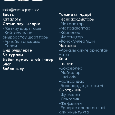
info@radugags.kz
Басты
Тоқыма өнімдері
Каталогы
Төсек жабдықтары
Матрастар
Сатып алушыларға
Матрасқаптар
Жеткізу шарттары
Көрпелер
Қайтару және
Жастықтар
айырбастау шарттары
Қонақ үйлер үшін
Арнайы тапсырыс
Төлем
Маталар
Арнайы киімге арналған
Өндірушілерге
мата
Біз туралы
Киім
Бізбен жұмыс істейтіндер
Ішкі киім
Блог
Боксерлер
Байланысу
Майкалар
Ішкі киім
Кальсондар
Балалардың ішкі киімі
Сыртқы киім
Футболка
Лонгслив
Жеңсіз киім
Ерлерге арналған ішкі
киім жиынтықта