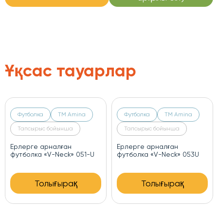
Ұқсас тауарлар
Футболка
ТМ Amina
Футболка
ТМ Amina
Тапсырыс бойынша
Тапсырыс бойынша
Ерлерге арналған
Ерлерге арналған
футболка «V-Neck» 051-U
футболка «V-Neck» 053U
Толығырақ
Толығырақ