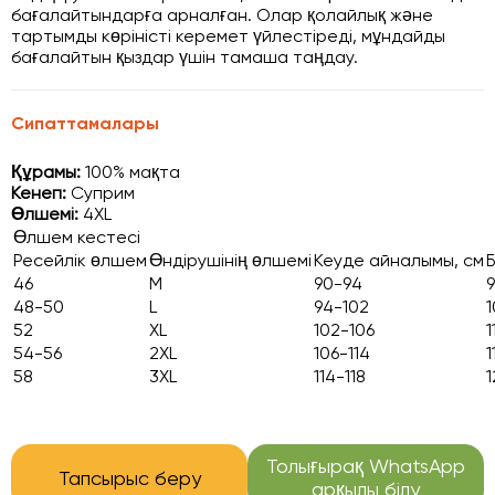
бағалайтындарға арналған. Олар қолайлық және
тартымды көріністі керемет үйлестіреді, мұндайды
бағалайтын қыздар үшін тамаша таңдау.
Сипаттамалары
Құрамы:
100% мақта
Кенеп:
Cуприм
Өлшемі
:
4XL
Өлшем кестесі
Ресейлік өлшем
Өндірушінің өлшемі
Кеуде айналымы, см
46
M
90-94
48-50
L
94-102
1
52
XL
102-106
1
54-56
2XL
106-114
1
58
3XL
114-118
1
Толығырақ WhatsApp
Тапсырыс беру
арқылы білу