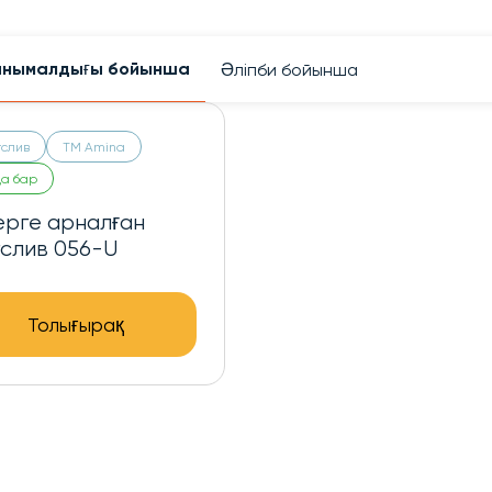
анымалдығы бойынша
Әліпби бойынша
слив
ТМ Amina
да бар
ерге арналған
гслив 056-U
Толығырақ