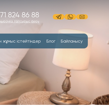
71 824 86 88
ңырауға тапсырыс беру
н жұмыс істейтіндер
Блог
Байланысу