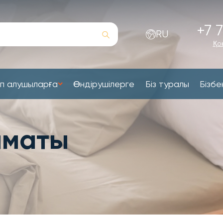
+7 7
RU
Қо
п алушыларға
Өндірушілерге
Біз туралы
Бізбе
лматы