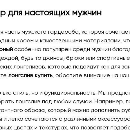
ор для настоящих мужчин
 часть мужского гардероба, которая сочетает 
дным кроем и качественными материалами, чт
ерный
особенно популярен среди мужчин благо
деждой, будь то джинсы, брюки или спортивны
их лонгсливов, которые подойдут как для заня
ите
лонгслив купить
, обратите внимание на на
лько стиль, но и функциональность. Мы предл
брать лонгслив под любой случай. Например, 
гантного образа, который можно дополнить ру
 и легко сочетаются с различными аксессуара
ных цветах и текстурах, что позволяет подоб