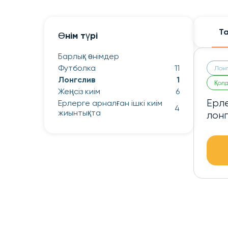
Т
Өнім түрі
Барлық өнімдер
Футболка
11
Лонг
Лонгслив
1
Қол
Жеңсіз киім
6
Ерл
Ерлерге арналған ішкі киім
4
жиынтықта
лон