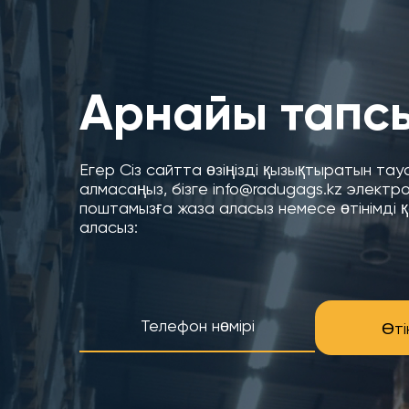
Арнайы тапс
Егер Сіз сайтта өзіңізді қызықтыратын та
алмасаңыз, бізге info@radugags.kz электр
поштамызға жаза аласыз немесе өтінімді 
аласыз:
Өті