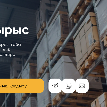
ырыс
уарды таба
ондық
қалдыра
німді қалдыру