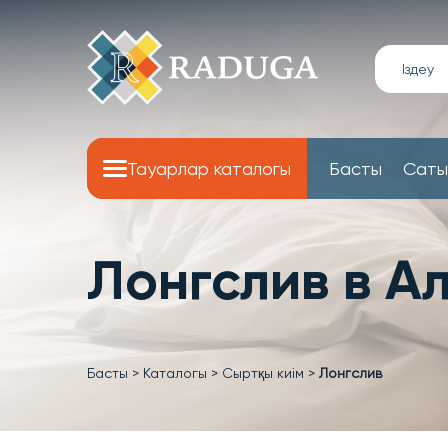
Тауарлар каталогы
Басты
Саты
Лонгслив в А
Басты
>
Каталогы
>
Сыртқы киім
>
Лонгслив