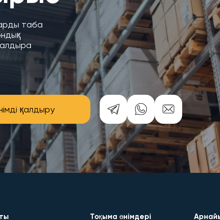
уарды таба
ондық
қалдыра
німді қалдыру
ты
Тоқыма өнімдері
Арнайы