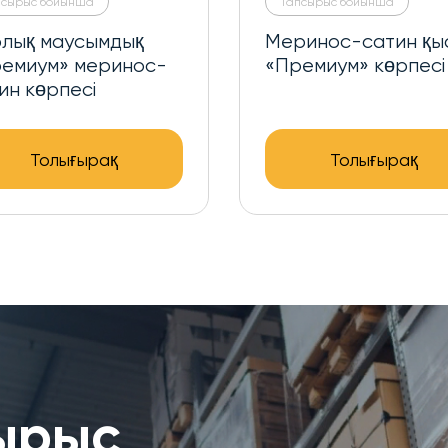
Тапсырыс бойынша
н қысқы
«Премиум» Амур
рпесі
барлық маусымды
ақ
Толығырақ
ырыс