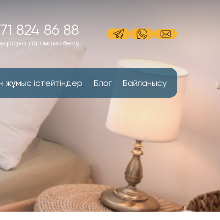
71 824 86 88
ңырауға тапсырыс беру
н жұмыс істейтіндер
Блог
Байланысу