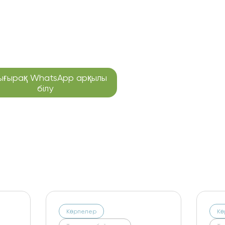
ығырақ WhatsApp арқылы
білу
Көрпелер
Көрпелер