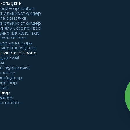
налық киім
дерге арналған
иналық костюмдер
ге арналған
иналық костюмдер
гиялық костюмдер
циналық халаттар
 халаттары
дер халаттары
иналық аяқ киім
 киім және Промо
дың киімі
ім
ы жұмыс киімі
ешелер
 жейделер
олкалар
лив
імдер
малар
болкалар