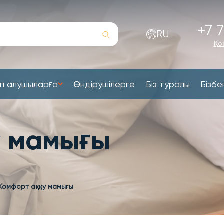
+7 7
RU
Қо
п алушыларға
Өндірушілерге
Біз туралы
Бізбе
у мамығы
Комфорт аққу мамығы