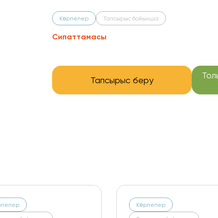
Көрпелер
Тапсырыс бойынша
Сипаттамасы
Тол
Тапсырыс беру
Көрпелер