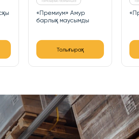
Тапсырыс бойынша
Тапсырыс бойынша
«Премиум» Амур қысқы
«Премиум» б
маусымды ме
Толығырақ
Толығы