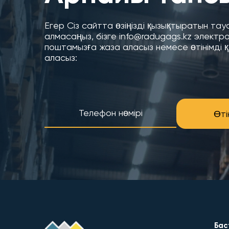
Егер Сіз сайтта өзіңізді қызықтыратын та
алмасаңыз, бізге info@radugags.kz электр
поштамызға жаза аласыз немесе өтінімді 
аласыз:
Өті
Бас