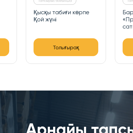
Тапсырыс бойынша
Тапсырыс бойынша
Барлық маусымдық
Меринос-сати
«Премиум» меринос-
«Премиум» кө
сатин көрпесі
Толығырақ
Толығыр
Арнайы тапс