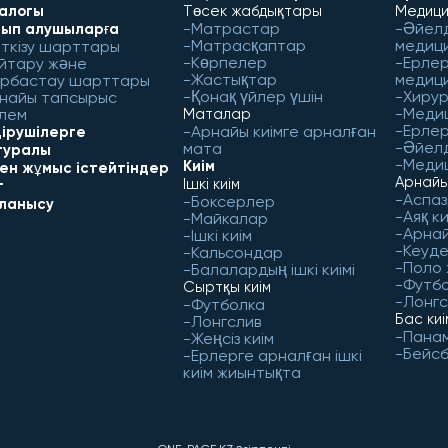
алогы
Төсек жабдықтары
Медици
Матрастар
Әйел
ып алушыларға
Матрасқаптар
медиц
ткізу шарттары
Көрпелер
Ерлер
йтару және
Жастықтар
медиц
рбастау шарттары
Қонақ үйлер үшін
Хирур
найы тапсырыс
Меди
лем
Маталар
Ерлер
Арнайы киімге арналған
ірушілерге
Әйел
мата
 туралы
Медиц
Киім
бен жұмыс істейтіндер
Арнайы
Ішкі киім
г
Аспаз
Боксерлер
ланысу
Аяқ ки
Майкалар
Арнай
Ішкі киім
Кеуд
Кальсондар
Поло
Балалардың ішкі киімі
Футб
Сыртқы киім
Лонгс
Футболка
Бас ки
Лонгслив
Пана
Жеңсіз киім
Бейс
Ерлерге арналған ішкі
киім жиынтықта