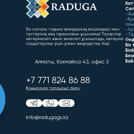
Кат
Сат
Же
Қа
айы
Ар
Біз сапалы тоқыма өнімдерінің өлшемдері мен
түстерінің кең түржинағын ұсынамыз! Тауарлар
Тө
көтермелеп және жекелеп ұсынылады, көтерме
Өнд
саудагерлер үшін үлкен жеңілдіктер бар.
Біз
Біз
Бло
Алматы, Кокмайса 43, офис 3
Бай
+7 771 824 86 88
Қоңырауға тапсырыс беру
info@radugags.kz