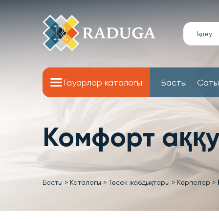
Тауарлар каталогы
Басты
Саты
Комфорт аққ
Басты
>
Каталогы
>
Төсек жабдықтары
>
Көрпелер
>