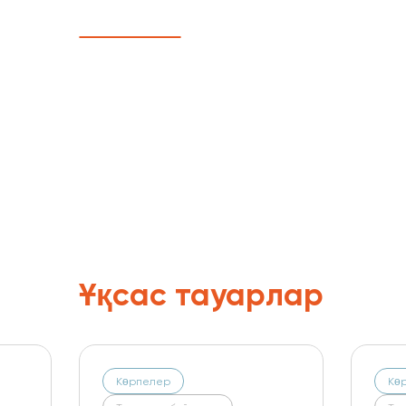
Ұқсас тауарлар
Көрпелер
Көрпелер