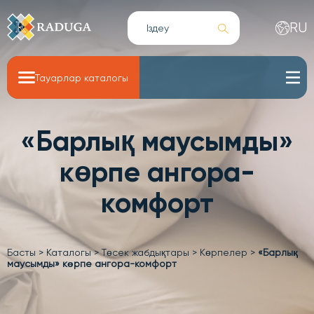
RU
Тауарлар каталогы
«Барлық маусымды»
көрпе ангора-
комфорт
Басты
>
Каталогы
>
Төсек жабдықтары
>
Көрпелер
>
«Барлық
маусымды» көрпе ангора-комфорт