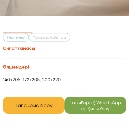
Көрпелер
Тапсырыс бойынша
Сипаттамасы
Өлшемдері
140x205, 172x205, 200x220
Толығырақ WhatsApp
Тапсырыс беру
арқылы білу