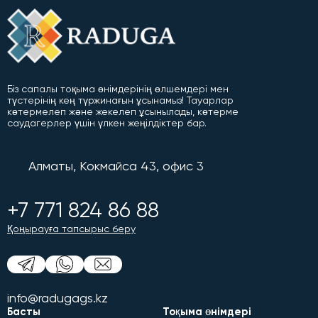
Біз сапалы тоқыма өнімдерінің өлшемдері мен
түстерінің кең түржинағын ұсынамыз! Тауарлар
көтермелеп және жекелеп ұсынылады, көтерме
саудагерлер үшін үлкен жеңілдіктер бар.
Алматы, Кокмайса 43, офис 3
+7 771 824 86 88
Қоңырауға тапсырыс беру
info@radugags.kz
Басты
Тоқыма өнімдері