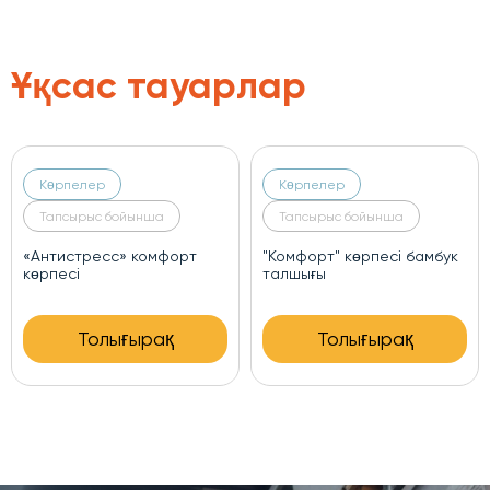
Ұқсас тауарлар
Көрпелер
Көрпелер
Тапсырыс бойынша
Тапсырыс бойынша
«Антистресс» комфорт
"Комфорт" көрпесі бамбук
көрпесі
талшығы
Толығырақ
Толығырақ