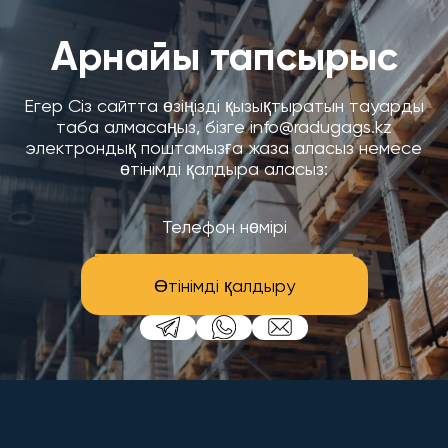
Арнайы тапсырыс
Егер Сіз сайтта өзіңізді қызықтыратын тауарды
таба алмасаңыз, бізге info@radugags.kz
электрондық поштамызға жаза аласыз немесе
өтінімді қалдыра аласыз:
Өтінімді қалдыру