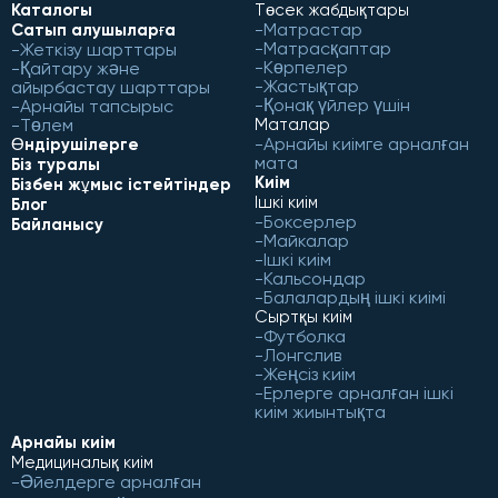
Каталогы
Төсек жабдықтары
Матрастар
Сатып алушыларға
Матрасқаптар
Жеткізу шарттары
Көрпелер
Қайтару және
Жастықтар
айырбастау шарттары
Қонақ үйлер үшін
Арнайы тапсырыс
Төлем
Маталар
Арнайы киімге арналған
Өндірушілерге
мата
Біз туралы
Киім
Бізбен жұмыс істейтіндер
Ішкі киім
Блог
Боксерлер
Байланысу
Майкалар
Ішкі киім
Кальсондар
Балалардың ішкі киімі
Сыртқы киім
Футболка
Лонгслив
Жеңсіз киім
Ерлерге арналған ішкі
киім жиынтықта
Арнайы киім
Медициналық киім
Әйелдерге арналған