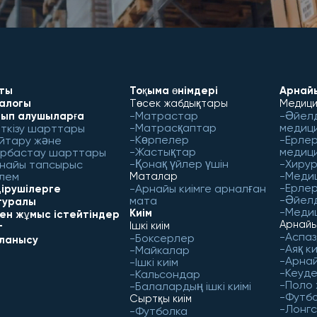
ты
Тоқыма өнімдері
Арнайы
алогы
Төсек жабдықтары
Медици
Матрастар
Әйел
ып алушыларға
Матрасқаптар
медиц
ткізу шарттары
Көрпелер
Ерлер
йтару және
Жастықтар
медиц
рбастау шарттары
Қонақ үйлер үшін
Хирур
найы тапсырыс
Меди
лем
Маталар
Ерлер
Арнайы киімге арналған
ірушілерге
Әйел
мата
 туралы
Медиц
Киім
бен жұмыс істейтіндер
Арнайы
Ішкі киім
г
Аспаз
Боксерлер
ланысу
Аяқ ки
Майкалар
Арнай
Ішкі киім
Кеуд
Кальсондар
Поло
Балалардың ішкі киімі
Футб
Сыртқы киім
Лонгс
Футболка