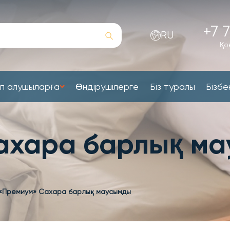
+7 7
RU
Қо
п алушыларға
Өндірушілерге
Біз туралы
Бізбе
ахара барлық м
«Премиум» Сахара барлық маусымды