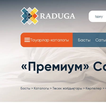
Тауарлар каталогы
Басты
Саты
«Премиум» С
Басты
>
Каталогы
>
Төсек жабдықтары
>
Көрпелер
>