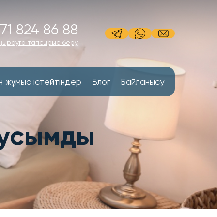
71 824 86 88
ңырауға тапсырыс беру
н жұмыс істейтіндер
Блог
Байланысу
аусымды