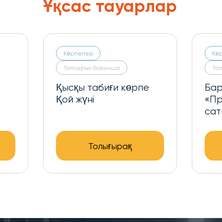
Ұқсас тауарлар
Көрпелер
Кө
Тапсырыс бойынша
Та
Меринос-сатин қысқы
«Пр
с-
«Премиум» көрпесі
бар
Толығырақ