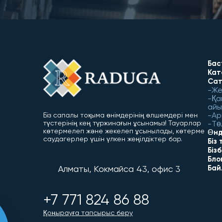
Бас
Кат
Сат
Же
Қа
айы
Ар
Біз сапалы тоқыма өнімдерінің өлшемдері мен
түстерінің кең түржинағын ұсынамыз! Тауарлар
Тө
көтермелеп және жекелеп ұсынылады, көтерме
Өнд
саудагерлер үшін үлкен жеңілдіктер бар.
Біз
Біз
Бло
Алматы, Кокмайса 43, офис 3
Бай
+7 771 824 86 88
Қоңырауға тапсырыс беру