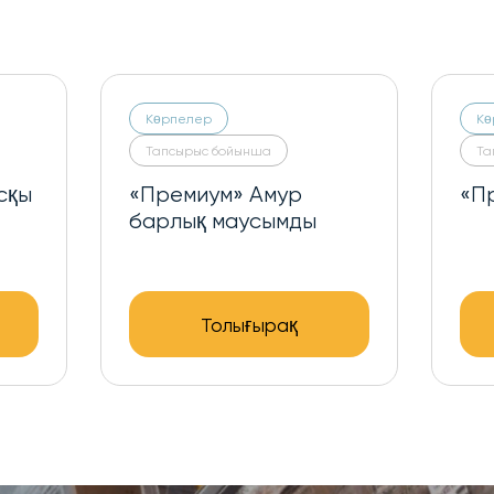
Көрпелер
Тапсырыс бойынша
ысқы
«Премиум» барлық
маусымды меринос
Толығырақ