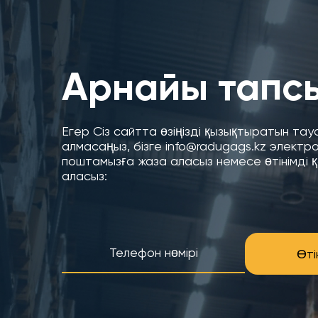
Арнайы тапс
Егер Сіз сайтта өзіңізді қызықтыратын та
алмасаңыз, бізге info@radugags.kz электр
поштамызға жаза аласыз немесе өтінімді 
аласыз:
Өті