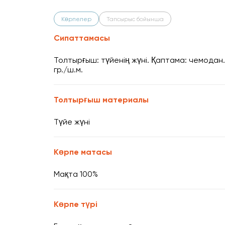
Көрпелер
Тапсырыс бойынша
Сипаттамасы
Толтырғыш: түйенің жүні. Қаптама: чемодан.
гр./ш.м.
Толтырғыш материалы
Түйе жүні
Көрпе матасы
Мақта 100%
Көрпе түрі