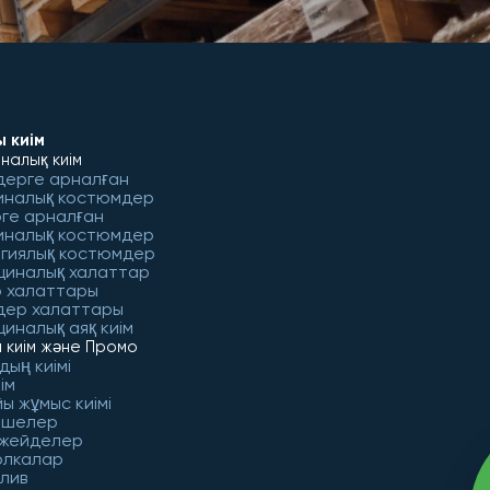
 киім
налық киім
дерге арналған
иналық костюмдер
ге арналған
иналық костюмдер
гиялық костюмдер
циналық халаттар
 халаттары
дер халаттары
иналық аяқ киім
 киім және Промо
дың киімі
ім
ы жұмыс киімі
ешелер
 жейделер
олкалар
лив