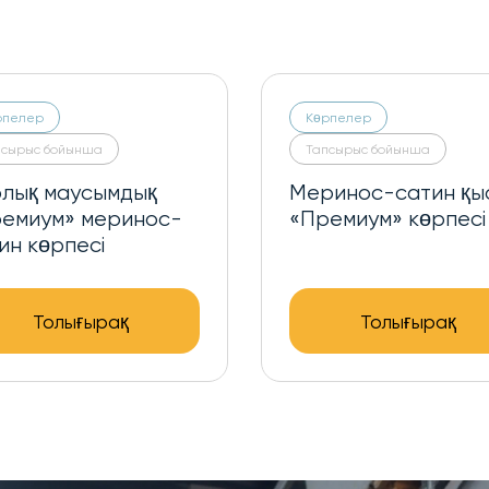
рпелер
Көрпелер
псырыс бойынша
Тапсырыс бойынша
емиум» Амур
«Премиум» Амур қ
лық маусымды
Толығырақ
Толығырақ