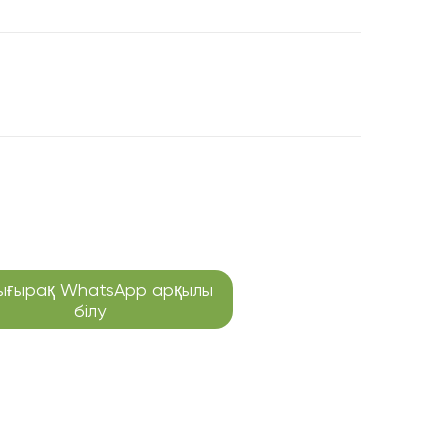
ығырақ WhatsApp арқылы
білу