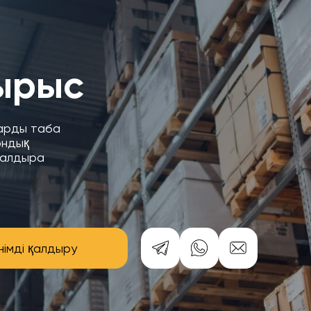
ырыс
уарды таба
ондық
қалдыра
німді қалдыру