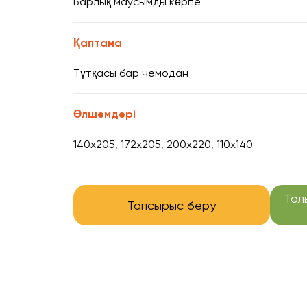
Барлық маусымды көрпе
Қаптама
Тұтқасы бар чемодан
Өлшемдері
140x205, 172x205, 200x220, 110x140
Тол
Тапсырыс беру