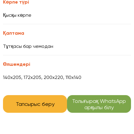
Көрпе түрі
Қысқы көрпе
Қаптама
Тұтқасы бар чемодан
Өлшемдері
140x205, 172x205, 200x220, 110x140
Толығырақ WhatsApp
Тапсырыс беру
арқылы білу