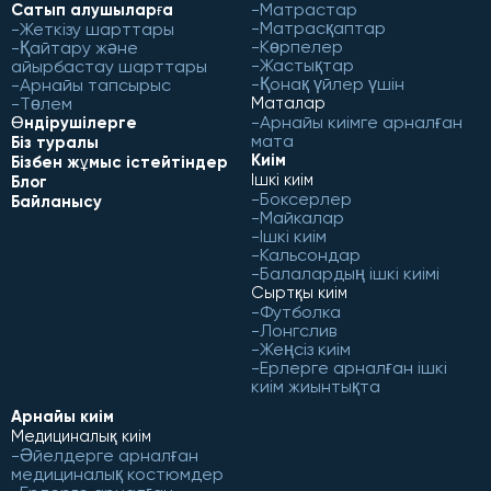
Матрастар
Сатып алушыларға
Матрасқаптар
Жеткізу шарттары
Көрпелер
Қайтару және
Жастықтар
айырбастау шарттары
Қонақ үйлер үшін
Арнайы тапсырыс
Төлем
Маталар
Арнайы киімге арналған
Өндірушілерге
мата
Біз туралы
Киім
Бізбен жұмыс істейтіндер
Ішкі киім
Блог
Боксерлер
Байланысу
Майкалар
Ішкі киім
Кальсондар
Балалардың ішкі киімі
Сыртқы киім
Футболка
Лонгслив
Жеңсіз киім
Ерлерге арналған ішкі
киім жиынтықта
Арнайы киім
Медициналық киім
Әйелдерге арналған
медициналық костюмдер