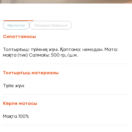
Көрпелер
Тапсырыс бойынша
Сипаттамасы
Толтырғыш: түйенің жүні. Қаптама: чемодан. Мата:
мақта (тик) Салмағы: 500 гр./ш.м.
Толтырғыш материалы
Түйе жүні
Көрпе матасы
Мақта 100%