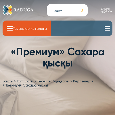
RU
Тауарлар каталогы
«Премиум» Сахара
қысқы
Басты
>
Каталогы
>
Төсек жабдықтары
>
Көрпелер
>
«Премиум» Сахара қысқы