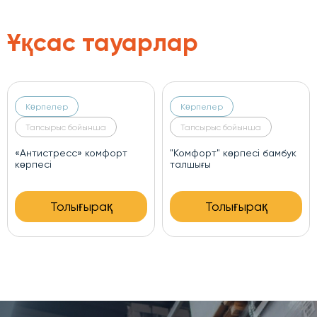
Ұқсас тауарлар
Көрпелер
Көрпелер
Тапсырыс бойынша
Тапсырыс бойынша
Қысқы табиғи көрпе Қой
Барлық маусымдық
жүні
«Премиум» меринос-сатин
көрпесі
Толығырақ
Толығырақ