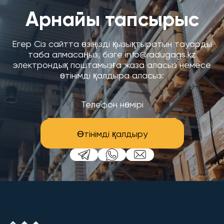
Арнайы тапсырыс
Егер Сіз сайтта өзіңізді қызықтыратын тауарды
таба алмасаңыз, бізге info@radugags.kz
электрондық поштамызға жаза аласыз немесе
өтінімді қалдыра аласыз:
Өтінімді қалдыру