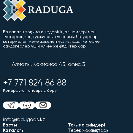
Біз сапалы тоқыма өнімдерінің өлшемдері мен
түстерінің кең түржинағын ұсынамыз! Тауарлар
көтермелеп және жекелеп ұсынылады, көтерме
саудагерлер үшін үлкен жеңілдіктер бар.
Алматы, Кокмайса 43, офис 3
+7 771 824 86 88
Қоңырауға тапсырыс беру
info@radugags.kz
Басты
Тоқыма өнімдері
Каталогы
Төсек жабдықтары