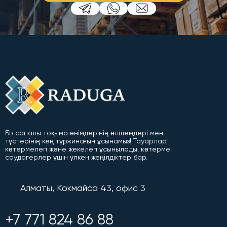
Біз сапалы тоқыма өнімдерінің өлшемдері мен
түстерінің кең түржинағын ұсынамыз! Тауарлар
көтермелеп және жекелеп ұсынылады, көтерме
саудагерлер үшін үлкен жеңілдіктер бар.
Алматы, Кокмайса 43, офис 3
+7 771 824 86 88