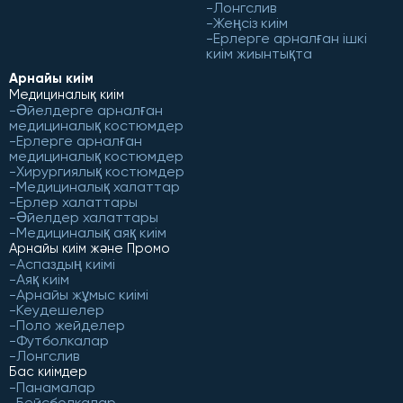
Лонгслив
Жеңсіз киім
Ерлерге арналған ішкі
киім жиынтықта
Арнайы киім
Медициналық киім
Әйелдерге арналған
медициналық костюмдер
Ерлерге арналған
медициналық костюмдер
Хирургиялық костюмдер
Медициналық халаттар
Ерлер халаттары
Әйелдер халаттары
Медициналық аяқ киім
Арнайы киім және Промо
Аспаздың киімі
Аяқ киім
Арнайы жұмыс киімі
Кеудешелер
Поло жейделер
Футболкалар
Лонгслив
Бас киімдер
Панамалар
Бейсболкалар