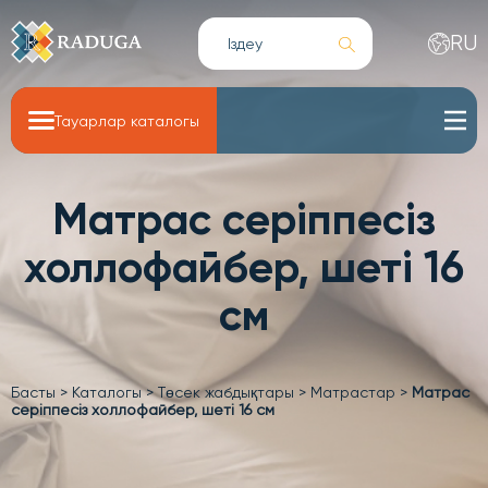
RU
Тауарлар каталогы
Матрас серіппесіз
холлофайбер, шеті 16
см
Басты
>
Каталогы
>
Төсек жабдықтары
>
Матрастар
>
Матрас
серіппесіз холлофайбер, шеті 16 см