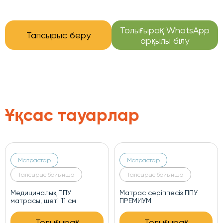
Толығырақ WhatsApp
Тапсырыс беру
арқылы білу
Ұқсас тауарлар
Матрастар
Матрастар
Тапсырыс бойынша
Тапсырыс бойынша
Медициналық ППУ
Матрас серіппесіз ППУ
матрасы, шеті 11 см
ПРЕМИУМ
Толығырақ
Толығырақ