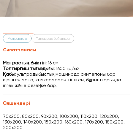
Матрастар
Тапсырыс бойынша
Сипаттамасы
Матрастың биіктігі:
16 см
Толтырғыш тығыздығы:
1600 гр/м2
Қабы:
ультрадыбыстық машинада синтепоны бар
иірілген мата, көмкермемен тігілген, бұрыштарында
ілгек және резеңке бар.
Өлшемдері
70x200, 80x200, 90x200, 100x200, 110x200, 120x200,
130x200, 140x200, 150x200, 160x200, 170x200, 180x200,
200x200