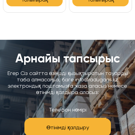
Арнайы тапсырыс
Егер Сіз сайтта өзіңізді қызықтыратын тауарды
таба алмасаңыз, бізге info@radugags.kz
электрондық поштамызға жаза аласыз немесе
өтінімді қалдыра аласыз:
Өтінімді қалдыру