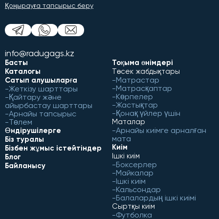
Қоңырауға тапсырыс беру
info@radugags.kz
Басты
Тоқыма өнімдері
Каталогы
Төсек жабдықтары
Матрастар
Сатып алушыларға
Матрасқаптар
Жеткізу шарттары
Көрпелер
Қайтару және
Жастықтар
айырбастау шарттары
Қонақ үйлер үшін
Арнайы тапсырыс
Төлем
Маталар
Арнайы киімге арналған
Өндірушілерге
мата
Біз туралы
Киім
Бізбен жұмыс істейтіндер
Ішкі киім
Блог
Боксерлер
Байланысу
Майкалар
Ішкі киім
Кальсондар
Балалардың ішкі киімі
Сыртқы киім
Футболка