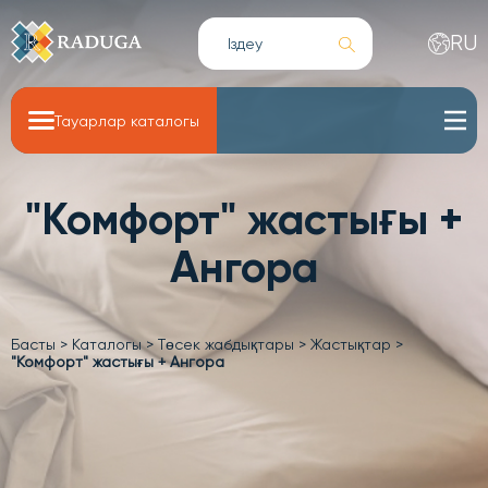
RU
Тауарлар каталогы
"Комфорт" жастығы +
Ангора
Басты
>
Каталогы
>
Төсек жабдықтары
>
Жастықтар
>
"Комфорт" жастығы + Ангора