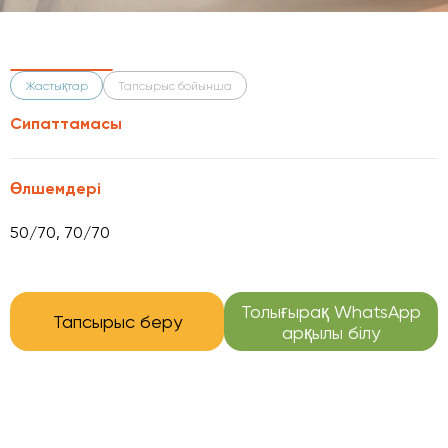
Жастықтар
Тапсырыс бойынша
Сипаттамасы
Өлшемдері
50/70, 70/70
Толығырақ WhatsApp
Тапсырыс беру
арқылы білу