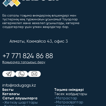
Біз сапалы тоқыма өнімдерінің өлшемдері мен
түстерінің кең түржинағын ұсынамыз! Тауарлар
көтермелеп және жекелеп ұсынылады, көтерме
саудагерлер үшін үлкен жеңілдіктер бар.
Алматы, Кокмайса 43, офис 3
+7 771 824 86 88
Қоңырауға тапсырыс беру
info@radugags.kz
Басты
Тоқыма өнімдері
Каталогы
Төсек жабдықтары
Матрастар
Сатып алушыларға
Матрасқаптар
Жеткізу шарттары