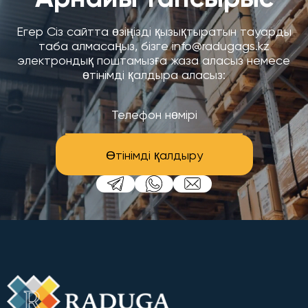
Егер Сіз сайтта өзіңізді қызықтыратын тауарды
таба алмасаңыз, бізге info@radugags.kz
электрондық поштамызға жаза аласыз немесе
өтінімді қалдыра аласыз:
Өтінімді қалдыру