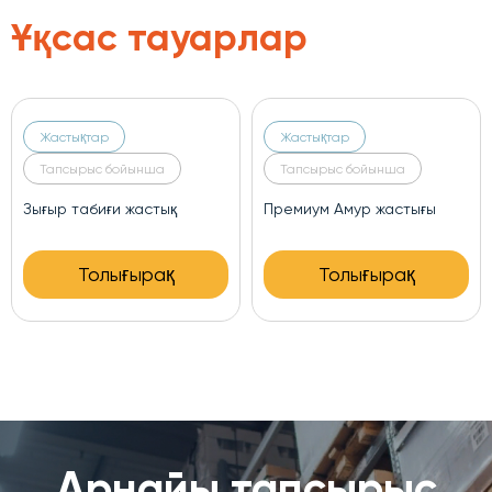
Ұқсас тауарлар
Жастықтар
Жастықтар
Тапсырыс бойынша
Тапсырыс бойынша
Зығыр табиғи жастық
Премиум Амур жастығы
Толығырақ
Толығырақ
Арнайы тапсырыс