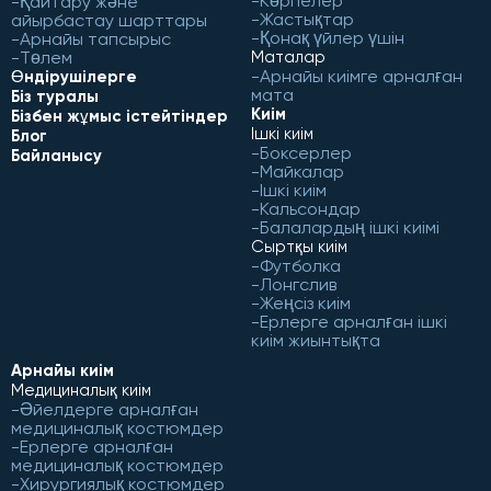
Көрпелер
Қайтару және
Жастықтар
айырбастау шарттары
Қонақ үйлер үшін
Арнайы тапсырыс
Төлем
Маталар
Арнайы киімге арналған
Өндірушілерге
мата
Біз туралы
Киім
Бізбен жұмыс істейтіндер
Ішкі киім
Блог
Боксерлер
Байланысу
Майкалар
Ішкі киім
Кальсондар
Балалардың ішкі киімі
Сыртқы киім
Футболка
Лонгслив
Жеңсіз киім
Ерлерге арналған ішкі
киім жиынтықта
Арнайы киім
Медициналық киім
Әйелдерге арналған
медициналық костюмдер
Ерлерге арналған
медициналық костюмдер
Хирургиялық костюмдер